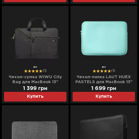
(1)
(1)
Чехол-сумка WIWU City
Чехол-папка LAUT HUEX
Bag для MacBook 13"
PASTELS для MacBook 13"
(Black)
(Mint)
1 399
грн
1 699
грн
Купить
Купить