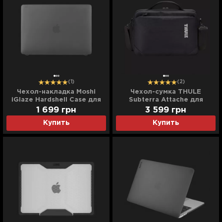
(1)
(2)
Чехол-накладка Moshi
Чехол-сумка THULE
iGlaze Hardshell Case для
Subterra Attache для
MacBook Pro 13 (2016-
MacBook 13'' (Black)
1 699
грн
3 599
грн
2020) (Stealth Black)
Купить
Купить