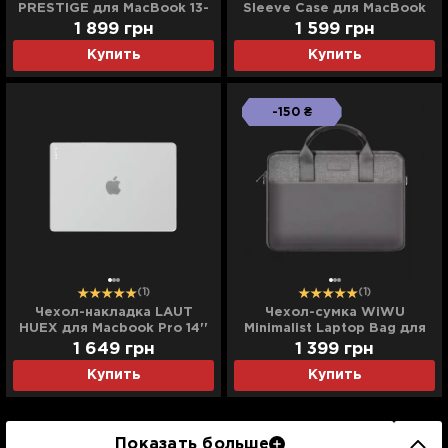
PRESTIGE для MacBook 13-
Sleeve Case для MacBook
14'' (Taupe / Gray)
Pro 14"/ Air 13" M2 (Frosty
1 899
грн
1 599
грн
Green)
Купить
Купить
-150 ₴
(1)
(1)
Чехол-накладка LAUT
Чехол-сумка WiWU
HUEX для Macbook Pro 14''
Minimalist Laptop Bag для
(2021-2026) (Frost)
MacBook 13/14" (Gray)
1 649
грн
1 399
грн
Купить
Купить
Показать больше