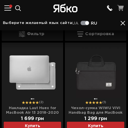
Аксессуары в Стрыю
Аксессуары для Mac в С
Выберите желаемый язык сайта
UA
RU
Чехлы для MacBook в Стрыю
Фильтр
Сортировка
(2)
(1)
Накладка Laut Huex for
Чехол-сумка WiWU ViVi
MacBook Air 13 2018-2020
Handbag Bag для MacBook
(Frost)
13,3/14 (Black)
1 699
грн
1 299
грн
Купить
Купить