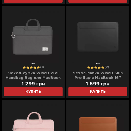
(1)
(2)
Чехол-сумка WiWU ViVi
Чехол-папка WIWU Skin
Handbag Bag для MacBook
Pro II для MacBook 16''
13,3/14 (Gray)
(2021/2023) (Black)
1 299
грн
1 699
грн
Купить
Купить