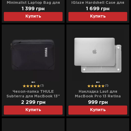
Minimalist Laptop Bag для
iGlaze Hardshell Case для
MacBook 13/14" (Black)
MacBook Pro 13 (2016-
1 399
грн
1 699
грн
2020) (Stealth Clear)
Купить
Купить
(1)
(1)
Чехол-папка THULE
Накладка Laut для
Subterra для MacBook 13''
MacBook Pro 13 Retina
(Black)
(2016/2020) (Frost)
2 299
грн
999
грн
Купить
Купить