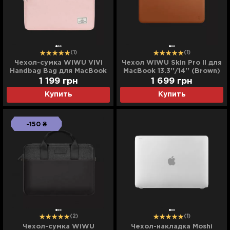
(1)
(1)
Чехол-сумка WiWU ViVi
Чехол WIWU Skin Pro II для
Handbag Bag для MacBook
MacBook 13.3''/14'' (Brown)
13,3/14 (Pink)
1 199
грн
1 699
грн
Купить
Купить
-150 ₴
(2)
(1)
Чехол-сумка WiWU
Чехол-накладка Moshi