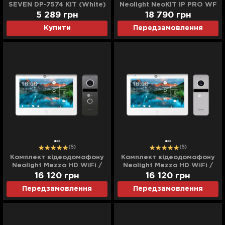
SEVEN DP-7574 KIT (White)
Neolight NeoKIT IP PRO WF
10 (White/Graphite)
5 289
грн
18 790
грн
Купити
Передзамовлення
(5)
(5)
Комплект відеодомофону
Комплект відеодомофону
Neolight Mezzo HD WiFi /
Neolight Mezzo HD WiFi /
Solo FHD (Graphite)
Solo FHD (Silver)
16 120
грн
16 120
грн
Передзамовлення
Передзамовлення