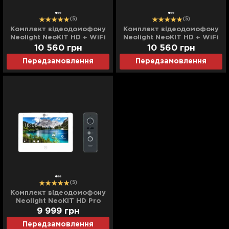
(5)
(5)
Комплект відеодомофону
Комплект відеодомофону
Neolight NeoKIT HD + WiFi
Neolight NeoKIT HD + WiFi
(Black)
(Graphite)
10 560
грн
10 560
грн
Передзамовлення
Передзамовлення
(5)
Комплект відеодомофону
Neolight NeoKIT HD Pro
(Black)
9 999
грн
Передзамовлення