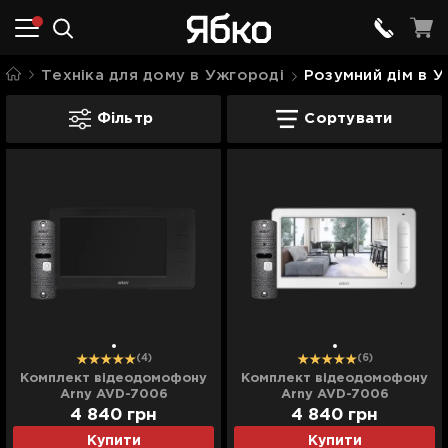
Техніка для дому в Ужгороді
Розумний дім в 
Комплекти відеодомофонів в Ужгород
Фільтр
Сортувати
(4)
(6)
Комплект відеодомофону
Комплект відеодомофону
Arny AVD-7006
Arny AVD-7006
(Black/Grey)
(White/Grey)
4 840
грн
4 840
грн
Купити
Купити