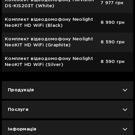
7 977
грн
DS-KIS203T (White)
Комплект відеодомофону Neolight
8 990
грн
NeoKIT HD WiFi (Black)
Комплект відеодомофону Neolight
8 590
грн
NeoKIT HD WiFi (Graphite)
Комплект відеодомофону Neolight
8 590
грн
NeoKIT HD WiFi (Silver)
Продукція
iPhone
iPad
Mac
Apple Watch
Послуги
AirPods
Гаджети
Аксесуари
Ремонт
Trade IN
Новини
Apple б/у
Кавунове літо
Dyson
Інформація