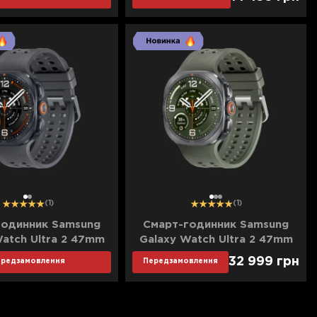
1
2
1
2
3
(1)
(1)
годинник Samsung
Смарт-годинник Samsung
atch Ultra 2 47mm
Galaxy Watch Ultra 2 47mm
Gray LTE with Black
Titanium Silver LTE with Olive
32 999
грн
ередзамовлення
Передзамовлення
and (SM-L715FZKA)
Marine Band (SM-L715FZSA)
(Standard)
(Standard)