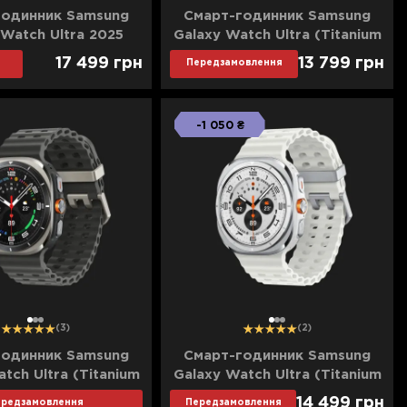
годинник Samsung
Смарт-годинник Samsung
 Watch Ultra 2025
Galaxy Watch Ultra (Titanium
 Silver) (Standard)
Gray) (Standard)
17 499
грн
13 799
грн
Передзамовлення
-1 050 ₴
1
2
3
1
2
3
(3)
(2)
годинник Samsung
Смарт-годинник Samsung
tch Ultra (Titanium
Galaxy Watch Ultra (Titanium
lver) (Ultra)
White) (Standard)
14 499
грн
ередзамовлення
Передзамовлення