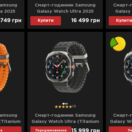
Samsung
Смарт-годинник Samsung
Смарт-
ra 2025
Galaxy Watch Ultra 2025
Galaxy
tandard)
(Titanium Gray) (Standard)
(Titanium
 749
грн
16 499
грн
Купити
Купити
1
2
3
(1)
Samsung
Смарт-годинник Samsung
Смарт-
(Titanium
Galaxy Watch Ultra (Titanium
Galaxy Wa
)
Silver) (Standard)
Si
15 999
грн
ня
Передзамовлення
П