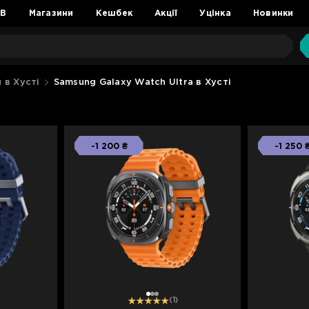
2B
Магазини
Кешбек
Акції
Уцінка
Новинки
 в Хусті
Samsung Galaxy Watch Ultra в Хусті
-1 200 ₴
-1 250 
1
2
3
(1)