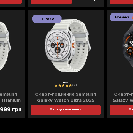
-1 150 ₴
1
2
3
(3)
Samsung
Смарт-годинник Samsung
Смарт-
(Titanium
Galaxy Watch Ultra 2025
Galaxy W
a)
(Titanium White) (Standard)
Titanium 
 999
грн
Передзамовлення
П
Marine B