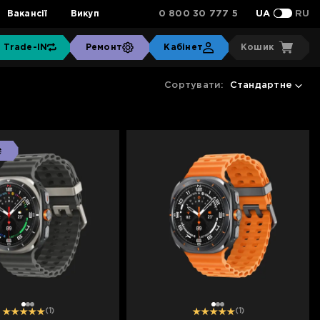
0 800 30 777 5
Вакансії
Викуп
UA
RU
Trade-IN
Ремонт
Кабінет
Кошик
Сортувати:
Стандартне
₴
1
2
3
1
2
3
(1)
(1)