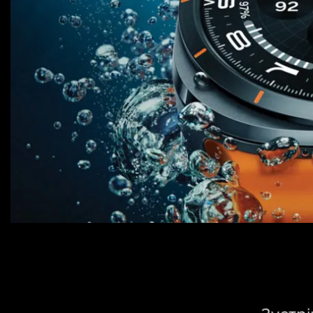
Для телевізорів
Мікрохвильові печі
Для проекторів
Аксесуари для кавомашин
Для 3D-принтерів
Засоби для чистки
Термочашки
Для принтерів
Показати все
>>
Для кавомашин
Для кухні
Для пилососів