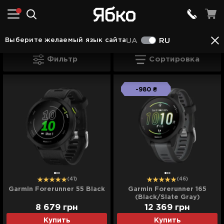
Для фитнеса в Хусті
Выберите желаемый язык сайта
UA
RU
Для фитнеса в Хусті
Фильтр
Сортировка
-980 ₴
(41)
(46)
Garmin Forerunner 55 Black
Garmin Forerunner 165
(Black/Slate Gray)
8 679
грн
12 369
грн
Купить
Купить