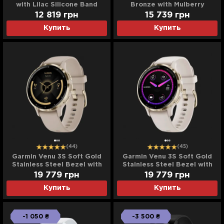
with Lilac Silicone Band
Bronze with Mulberry
Leather Band
12 819
грн
15 739
грн
Купить
Купить
(44)
(45)
Garmin Venu 3S Soft Gold
Garmin Venu 3S Soft Gold
Stainless Steel Bezel with
Stainless Steel Bezel with
French Gray Case and
Ivory Case and Silicone
19 779
грн
19 779
грн
Silicone Band
Band
Купить
Купить
-1 050 ₴
-3 500 ₴