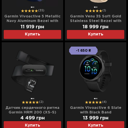
(35)
(1)
Garmin Vivoactive 5 Metallic
Garmin Venu 3S Soft Gold
Navy Aluminum Bezel with
Stainless Steel Bezel with
Navy Case and Silicone
French Gray Case and
11 919
грн
18 999
грн
Band
Leather Band
Купить
Купить
-1 650 ₴
(2)
(4)
Датчик сердечного ритма
Garmin Vivoactive 6 Slate
Garmin HRM 200 (XS-S)
with Black Band
(Пульсометр)
4 499
грн
13 999
грн
Купить
Купить