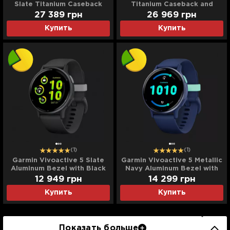
Slate Titanium Caseback
Titanium Caseback and
and Black ComfortFit Nylon
Moss ComfortFit Nylon Band
27 389
грн
26 969
грн
Band (010-02980-00/02)
(010-02980-01/03)
Купить
Купить
(1)
(1)
Garmin Vivoactive 5 Slate
Garmin Vivoactive 5 Metallic
Aluminum Bezel with Black
Navy Aluminum Bezel with
Case and Silicone Band
Navy Case and Silicone
12 949
грн
14 299
грн
(Ultra)
Band (Ultra)
Купить
Купить
Показать больше