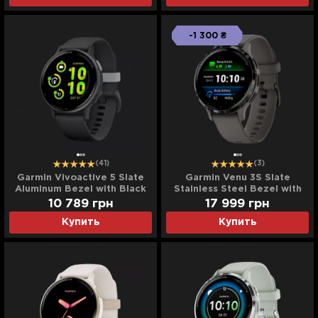
-1 300 ₴
(41)
(3)
Garmin Vivoactive 5 Slate
Garmin Venu 3S Slate
Aluminum Bezel with Black
Stainless Steel Bezel with
Case and Silicone Band
Pebble Gray Case and
10 789
грн
17 999
грн
Silicone Band
Купить
Купить