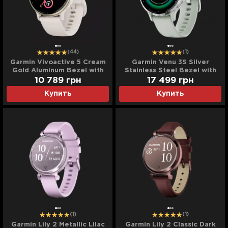
(44)
(1)
Garmin Vivoactive 5 Cream
Garmin Venu 3S Silver
Gold Aluminum Bezel with
Stainless Steel Bezel with
Ivory Case and Silicone
Sage Gray Case and
10 789
грн
17 499
грн
Band
Silicone Band
Купить
Купить
(1)
(1)
Garmin Lily 2 Metallic Lilac
Garmin Lily 2 Classic Dark