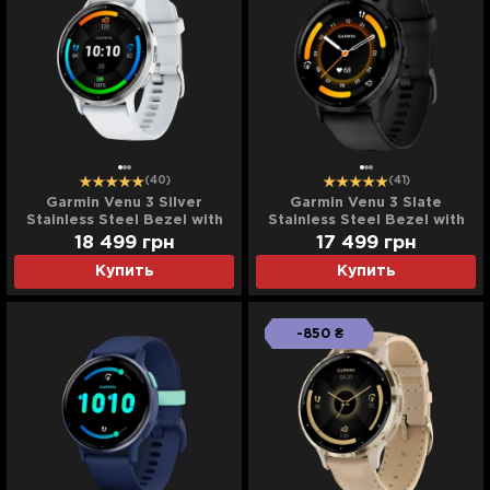
(40)
(41)
Garmin Venu 3 Silver
Garmin Venu 3 Slate
Stainless Steel Bezel with
Stainless Steel Bezel with
Whitestone Case and
Black Case and Silicone
18 499
грн
17 499
грн
Silicone Band
Band
Купить
Купить
-850 ₴