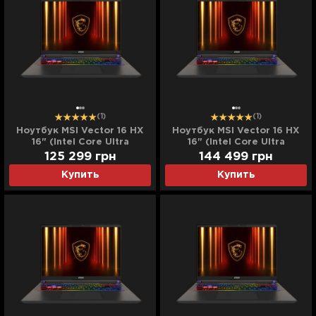
(1)
(1)
Ноутбук MSI Vector 16 HX
Ноутбук MSI Vector 16 HX
16" (Intel Core Ultra
16" (Intel Core Ultra
7/64GB/2TB (SSD)/RTX
7/64GB/4TB (SSD)/RTX
125 299
грн
144 499
грн
5070 TI) (A2XWHG-27642)
5070 TI) (A2XWHG-27644)
Купить
Купить
(Standard)
(Standard)