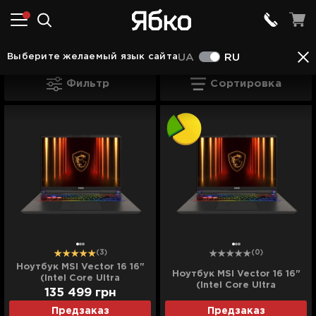
Ноутбуки в Хусті
Ноутбуки MSI в Хусті
Ноутб
Выберите желаемый язык сайта
UA
RU
Ноутбуки MSI Vector в Хусті
Фильтр
Сортировка
(3)
(0)
Ноутбук MSI Vector 16 16"
Ноутбук MSI Vector 16 16"
(Intel Core Ultra
(Intel Core Ultra
7/32GB/1TB (SSD)/RTX
135 499
грн
7/32GB/1TB (SSD)/RTX
5080) (A2XWIG-059US)
5080) (A2XWIG-059US)
Предзаказ
Предзаказ
(Standard)