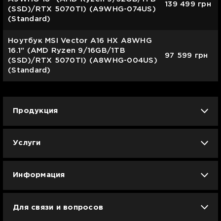
139 499
грн
(SSD)/RTX 5070TI) (A9WHG-074US)
(Standard)
Ноутбук MSI Vector A16 HX A8WHG
16.1" (AMD Ryzen 9/16GB/1TB
97 599
грн
(SSD)/RTX 5070TI) (A8WHG-004US)
(Standard)
Продукция
iPhone
iPad
Mac
Apple Watch
Услуги
AirPods
Гаджеты
Аксессуары
Ремонт
Trade IN
Новости
Apple б/у
Арбузное лето
Dyson
Информация
Смартфоны
Смарт-часы
Вакансии
Для связи и вопросов
Техника для кухни
Техника для дома
Гарантия и сервис Ябко