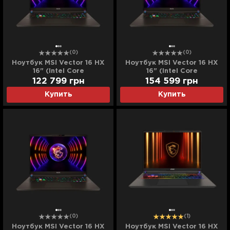
(0)
(0)
Ноутбук MSI Vector 16 HX
Ноутбук MSI Vector 16 HX
16" (Intel Core
16" (Intel Core
i9/32GB/2TB (SSD)/RTX
i9/64GB/2TB (SSD)/RTX
122 799
грн
154 599
грн
4080) (A13VHG-46322)
4080) (A13VHG-46642)
Купить
Купить
(Standard)
(Standard)
(0)
(1)
Ноутбук MSI Vector 16 HX
Ноутбук MSI Vector 16 HX