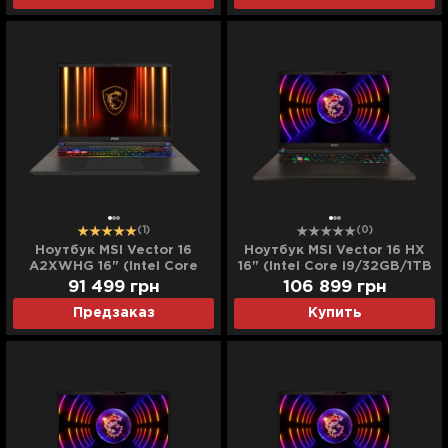
(Ultra)
(1)
(0)
Ноутбук MSI Vector 16
Ноутбук MSI Vector 16 HX
A2XWHG 16" (Intel Core
16" (Intel Core i9/32GB/1TB
Ultra 7/16GB/512GB
(SSD)/RTX 4080) (A13VHG-
91 499
грн
106 899
грн
(SSD)/RTX 5070)
464US) (Standard)
Предзаказ
Купить
(A2XWHG-212US)
(Standard)