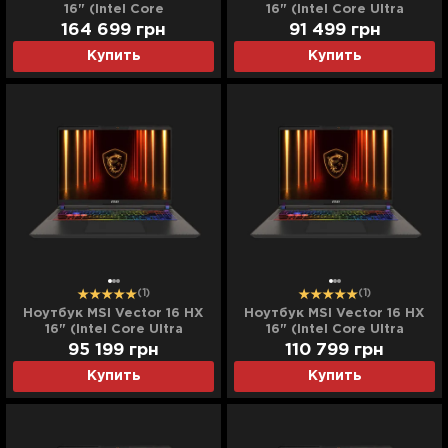
16" (Intel Core
16" (Intel Core Ultra
i9/64GB/4TB (SSD)/RTX
7/16GB/1TB (SSD)/RTX
164 699
грн
91 499
грн
4080) (A13VHG-46644)
5070 TI) (A2XWHG-275US)
Купить
Купить
(Standard)
(Standard)
(1)
(1)
Ноутбук MSI Vector 16 HX
Ноутбук MSI Vector 16 HX
16" (Intel Core Ultra
16" (Intel Core Ultra
7/32GB/1TB (SSD)/RTX
7/32GB/2TB (SSD)/RTX
95 199
грн
110 799
грн
5070 TI) (A2XWHG-27321)
5070 TI) (A2XWHG-27322)
Купить
Купить
(Standard)
(Standard)