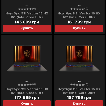
(0)
(0)
Ноутбук MSI Vector 16 HX
Ноутбук MSI Vector 16 HX
16" (Intel Core Ultra
16" (Intel Core Ultra
9/32GB/1TB (SSD)/RTX
9/32GB/2TB (SSD)/RTX
145 899
грн
161 799
грн
5080) (A2XWIG-40321)
5080) (A2XWIG-40322)
Купить
Купить
(Standard)
(Standard)
(0)
(0)
Ноутбук MSI Vector 16 HX
Ноутбук MSI Vector 16 HX
16" (Intel Core Ultra
16" (Intel Core Ultra
9/64GB/2TB (SSD)/RTX
9/64GB/4TB (SSD)/RTX
177 699
грн
187 799
грн
5080) (A2XWIG-40642)
5080) (A2XWIG-40644)
Купить
Купить
(Standard)
(Standard)