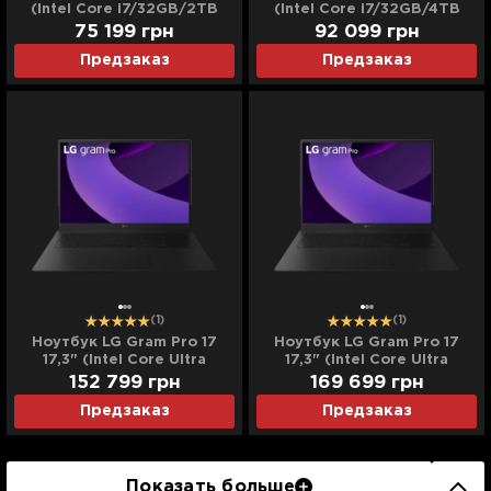
(Intel Core i7/32GB/2TB
(Intel Core i7/32GB/4TB
(SSD)/Iris Xe) (14Z90R-
(SSD)/Iris Xe) (14Z90R-
75 199
грн
92 099
грн
K.ADB9U2) (Standard)
K.ADB9U3) (Standard)
Предзаказ
Предзаказ
(1)
(1)
Ноутбук LG Gram Pro 17
Ноутбук LG Gram Pro 17
17,3" (Intel Core Ultra
17,3" (Intel Core Ultra
7/32GB/2TB (SSD)/RTX
7/32GB/4TB (SSD)/RTX
152 799
грн
169 699
грн
5050) (17Z90TR-E.ADB7U1)
5050) (17Z90TR-
Предзаказ
Предзаказ
(Standard)
E.ADB7U11) (Standard)
Показать больше