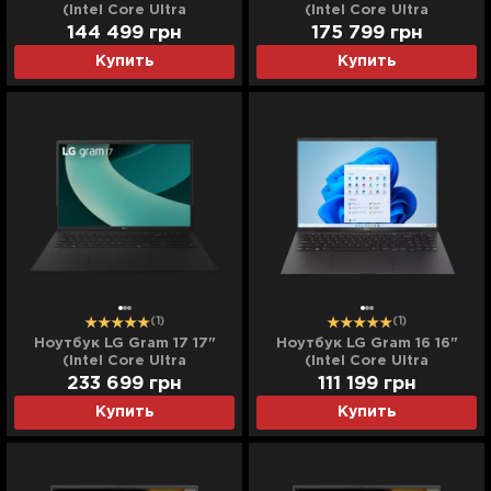
(Intel Core Ultra
(Intel Core Ultra
7/32GB/4TB (SSD)/Intel
7/32GB/8TB (SSD)/Intel
144 499
грн
175 799
грн
Arc) (17Z90TL-H.AUB6U23)
Arc) (17Z90TL-H.AUB6U33)
Купить
Купить
(Standard)
(Standard)
(1)
(1)
Ноутбук LG Gram 17 17"
Ноутбук LG Gram 16 16"
(Intel Core Ultra
(Intel Core Ultra
7/32GB/16TB (SSD)/Intel
9/32GB/2TB (SSD)/Intel
233 699
грн
111 199
грн
Arc) (17Z90TL-H.AUB6U34)
Arc) (16Z90TL-H.AUB9U1)
Купить
Купить
(Standard)
(Standard)