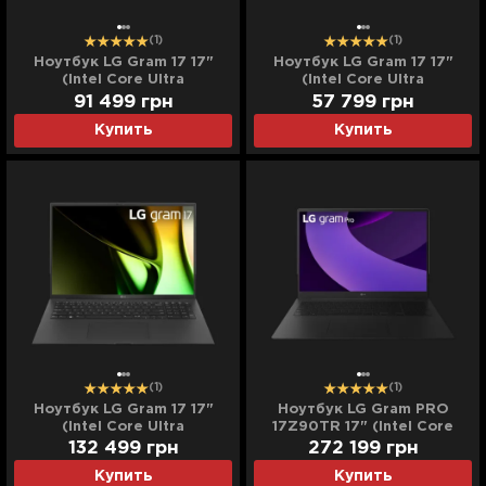
(1)
(1)
Ноутбук LG Gram 17 17"
Ноутбук LG Gram 17 17"
(Intel Core Ultra
(Intel Core Ultra
7/16GB/4TB (SSD)/Intel
7/16GB/512GB (SSD)/Intel
91 499
грн
57 799
грн
Arc) (17Z90S-G.AAB5U13)
Arc) (17Z90S-G.AAB5U1)
Купить
Купить
(Standard)
(Standard)
(1)
(1)
Ноутбук LG Gram 17 17"
Ноутбук LG Gram PRO
(Intel Core Ultra
17Z90TR 17" (Intel Core
7/16GB/8TB (SSD)/Intel
Ultra 9/32GB/16TB
132 499
грн
272 199
грн
Arc) (17Z90S-G.AAB5U14)
(SSD)/RTX 5050)
Купить
Купить
(Standard)
(17Z90TR-E.ADB93U)