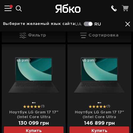
Ноутбуки в Хусті
Ноутбуки LG в Хусті
Выберите желаемый язык сайта
UA
RU
Ноутбуки LG в Хусті
Фильтр
Сортировка
(1)
(1)
Ноутбук LG Gram 17 17"
Ноутбук LG Gram 17 17"
(Intel Core Ultra
(Intel Core Ultra
9/32GB/2TB (SSD)/Intel
9/32GB/4TB (SSD)/Intel
130 099
грн
146 899
грн
Arc) (17Z90TL-H.AUB9U1)
Arc) (17Z90TL-H.AUB9U2)
Купить
Купить
(Standard)
(Standard)