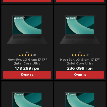
(1)
(1)
Ноутбук LG Gram 17 17"
Ноутбук LG Gram 17 17"
(Intel Core Ultra
(Intel Core Ultra
9/32GB/8TB (SSD)/Intel
9/32GB/16TB (SSD)/Intel
178 299
грн
236 099
грн
Arc) (17Z90TL-H.AUB9U3)
Arc) (17Z90TL-H.AUB9U4)
Купить
Купить
(Standard)
(Standard)