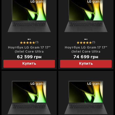
(1)
(1)
Ноутбук LG Gram 17 17"
Ноутбук LG Gram 17 17"
(Intel Core Ultra
(Intel Core Ultra
7/16GB/1TB (SSD)/Intel Arc)
7/16GB/2TB (SSD)/Intel
62 599
грн
74 699
грн
(17Z90S-G.AAB5U11)
Arc) (17Z90S-G.AAB5U12)
Купить
Купить
(Standard)
(Standard)