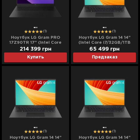
(1)
(1)
Ноутбук LG Gram PRO
Ноутбук LG Gram 14 14"
17Z90TR 17" (Intel Core
(Intel Core i7/32GB/1TB
Ultra 9/32GB/8TB
(SSD)/Iris Xe) (14Z90R-
214 399
грн
65 499
грн
(SSD)/RTX 5050)
K.ADB9U1) (Standard)
Купить
Предзаказ
(17Z90TR-E.ADB92U)
(Standard)
(1)
(1)
Ноутбук LG Gram 14 14"
Ноутбук LG Gram 14 14"