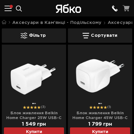
Аксесуари в Кам'янці - Подільскому
Аксесуари 
Зарядні пристрої в Кам'янці - Подільс
Фільтр
Сортувати
(3)
(1)
Блок живлення Belkin
Блок живлення Belkin
Home Charger 25W USB-C
Home Charger 45W USB-C
PD (White) (WCA012KQWH)
PD (White) (WCA013kqWH)
1 549
грн
1 799
грн
Купити
Купити