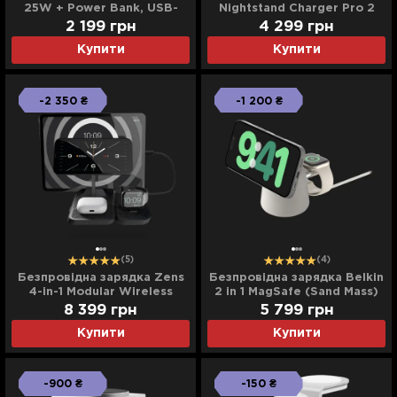
25W + Power Bank, USB-
Nightstand Charger Pro 2
A/USB-C (5000mAh)
Wireless (ZEDC28B/00)
2 199
грн
4 299
грн
(Black)
(Black)
Купити
Купити
-2 350 ₴
-1 200 ₴
(5)
(4)
Безпровідна зарядка Zens
Безпровідна зарядка Belkin
4-in-1 Modular Wireless
2 in 1 MagSafe (Sand Mass)
Charger with iPad Charging
8 399
грн
5 799
грн
Stand (ZEAPM03/00)
Купити
Купити
(Black)
-900 ₴
-150 ₴