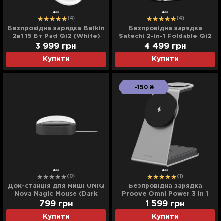
(4)
(4)
Безпровідна зарядка Belkin
Безпровідна зарядка
2в1 15 Вт Pad Qi2 (White)
Satechi 2-in-1 Foldable Qi2
(Space Gray)
3 999
грн
4 499
грн
Купити
Купити
-150 ₴
(0)
(1)
Док-станція для миші UNIQ
Безпровідна зарядка
Nova Magic Mouse (Dark
Proove Omni Power 3 in 1
Grey)
(Gray)
799
грн
1 599
грн
Купити
Купити