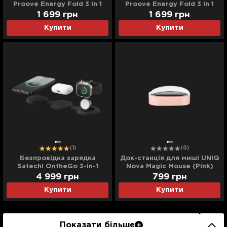
Proove Energy Fold 3 in 1
Proove Energy Fold 3 in 1
(White)
(Black)
1 699
грн
1 699
грн
Купити
Купити
(1)
(0)
Безпровідна зарядка
Док-станція для миші UNIQ
Satechi OntheGo 3-in-1
Nova Magic Mouse (Pink)
(Black) (ST-QTG31K)
4 999
грн
799
грн
Купити
Купити
Показати більше