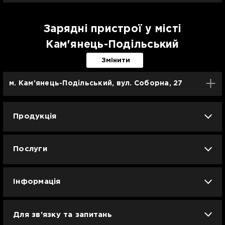
Зарядні пристрої у місті
Кам'янець-Подільський
Змінити
м. Кам'янець-Подільський, вул. Соборна, 27
Продукція
iPhone
iPad
Mac
Apple Watch
Послуги
AirPods
Гаджети
Аксесуари
Ремонт
Trade IN
Новини
Apple б/у
Кавунове літо
Dyson
Інформація
Смартфони
Смарт-годинники
Вакансії
Для зв’язку та запитань
Техніка для кухні
Техніка для дому
Гарантія та сервіс Ябко