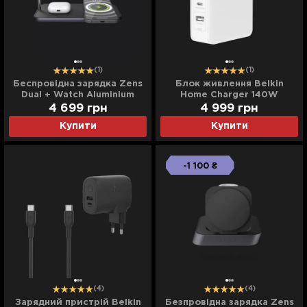
(1)
(1)
Беспровідна зарядка Zens
Блок живлення Belkin
Dual + Watch Aluminium
Home Charger 140W
Wireless Charger (Black)
3хUSB-С GAN PD PPS, USB-
4 699
грн
4 999
грн
(ZEDC05BM/00)
A (White)
Купити
Купити
-1 100 ₴
(4)
(4)
Зарядний пристрій Belkin
Безпровідна зарядка Zens