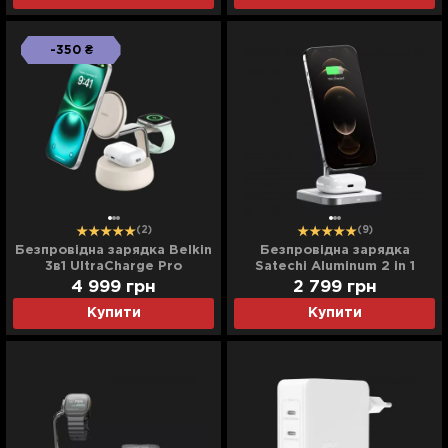
-350 ₴
(2)
(9)
Безпровідна зарядка Belkin
Безпровідна зарядка
3в1 UltraCharge Pro
Satechi Aluminum 2 in 1
Magnetic Charging 25Вт
Magnetic Wireless Stand
4 999
грн
2 799
грн
Dock (Sand)
(ST-WMCS2M)
Купити
Купити