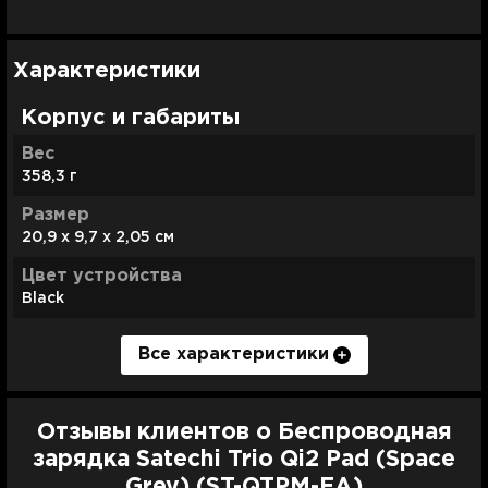
Характеристики
Корпус и габариты
Вес
358,3 г
Размер
20,9 x 9,7 x 2,05 см
Цвет устройства
Black
Все характеристики
Мощность
Слоты зарядки
Особенности
15W
3
LED индикатор;
Быстрая зарядка;
Отзывы клиентов о Беспроводная
Технология зарядки
Подключение
Защита от короткого замыкания;
зарядка Satechi Trio Qi2 Pad (Space
MagSafe;
MagSafe;
Защита от перегрева;
Grey) (ST-QTPM-EA)