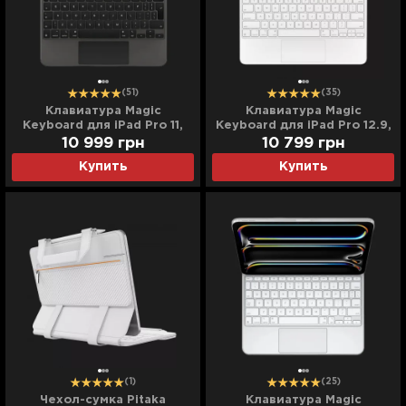
(51)
(35)
Клавиатура Magic
Клавиатура Magic
Keyboard для iPad Pro 11,
Keyboard для iPad Pro 12.9,
iPad Air (4/5/6th gen)
iPad Air 13 (M2) (White)
10 999
грн
10 799
грн
(Black) (MXQT2)
(MJQL3)
Купить
Купить
(1)
(25)
Чехол-сумка Pitaka
Клавиатура Magic