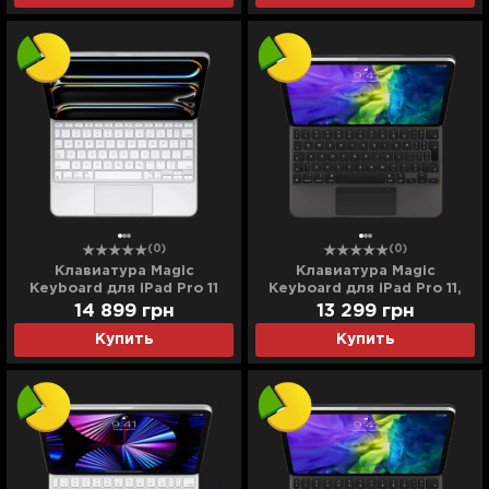
(0)
(0)
Клавиатура Magic
Клавиатура Magic
Keyboard для iPad Pro 11
Keyboard для iPad Pro 11,
(White) (MWR03) (2024)
iPad Air (4/5/6th gen)
14 899
грн
13 299
грн
(Ultra)
(Black) (MXQT2) (Ultra)
Купить
Купить