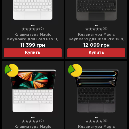
(0)
(0)
Клавиатура Magic
Клавиатура Magic
Keyboard для iPad Pro 11,
Keyboard для iPad Pro 12.9,
iPad Air (4/5/6th gen)
iPad Air 13 (M2) (Black)
11 399
грн
12 099
грн
(White) (MJQJ3) (Ultra)
(MJQK3/MXQU2) (Ultra)
Купить
Купить
(0)
(0)
Клавиатура Magic
Клавиатура Magic