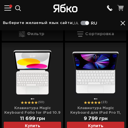
Аксессуары в Камянце - Подольском
Аксессуа
Выберите желаемый язык сайта
UA
RU
Клавиатуры для iPad в Камянце - Под
Фильтр
Сортировка
(50)
(23)
Клавиатура Magic
Клавиатура Magic
Keyboard Folio for iPad 10.9
Keyboard для iPad Pro 11,
2022 / iPad 11 2025
iPad Air (4/5/6th gen)
11 699
грн
9 799
грн
(MQDP3)
(White) (MJQJ3)
Купить
Купить