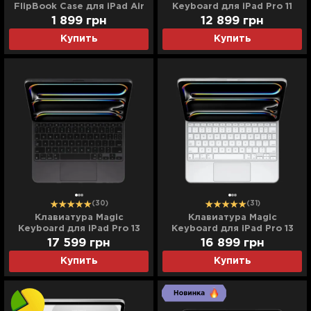
FlipBook Case для iPad Air
Keyboard для iPad Pro 11
5/4, Pro 11 (2022-2018)
(White) (MWR03) (2024)
1 899
грн
12 899
грн
(White)
Купить
Купить
(30)
(31)
Клавиатура Magic
Клавиатура Magic
Keyboard для iPad Pro 13
Keyboard для iPad Pro 13
(Black) (MWR53) (2024)
(White) (MWR43) (2024)
17 599
грн
16 899
грн
Купить
Купить