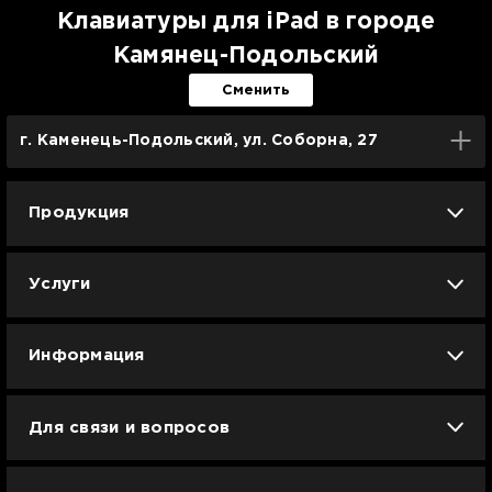
Клавиатуры для iPad в городе
Камянец-Подольский
Сменить
г. Каменець-Подольский, ул. Соборна, 27
Продукция
iPhone
iPad
Mac
Apple Watch
Услуги
AirPods
Гаджеты
Аксессуары
Ремонт
Trade IN
Новости
Apple б/у
Арбузное лето
Dyson
Информация
Смартфоны
Смарт-часы
Вакансии
Для связи и вопросов
Техника для кухни
Техника для дома
Гарантия и сервис Ябко
info@jabko.ua
Доставка и оплата
Телевизоры и медиа
Игровая зона