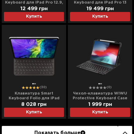
Keyboard для iPad Pro 12.9,
Keyboard для iPad Pro 13
iPad Air 13 (M2) (White)
(Black) (MWR53) (2024)
12 499
грн
19 499
грн
(MJQL3) (Ultra)
(Ultra)
Купить
Купить
(30)
(0)
Клавиатура Smart
Чехол-клавиатура WiWU
Keyboard Folio для iPad
Protective Keyboard Case
Pro 11, iPad Air (4/5th
для iPad 10.9 (2022)
8 028
грн
1 999
грн
generation) (Black)
(Black)
Купить
Купить
(MXNK2)
Показать больше