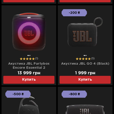
-200 ₴
(1)
(5)
Акустика JBL Partybox
Акустика JBL GO 4 (Black)
Encore Essential 2
(JBLPBENCOREESS2EP)
13 999
грн
1 999
грн
Купить
Купить
-500 ₴
-800 ₴