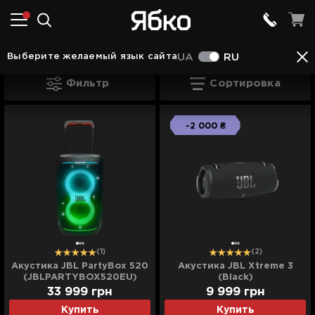
Акустические системы в Камянце - Подольском
Выберите желаемый язык сайта
UA
RU
Акустика от JBL в Камянце - Подольс
Фильтр
Сортировка
-2 000 ₴
(1)
(2)
Акустика JBL PartyBox 520
Акустика JBL Xtreme 3
(JBLPARTYBOX520EU)
(Black)
(JBLXTREME3BLKEUNA)
33 999
грн
9 999
грн
Купить
Купить