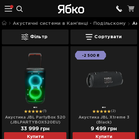
Акустичні системи в Кам'янці - Подільскому
Ак
Акустика від JBL в Кам'янці - Подільс
Фільтр
Сортувати
-2 500 ₴
(1)
(2)
Акустика JBL PartyBox 520
Акустика JBL Xtreme 3
(JBLPARTYBOX520EU)
(Black)
(JBLXTREME3BLKEUNA)
33 999
грн
9 499
грн
Купити
Купити