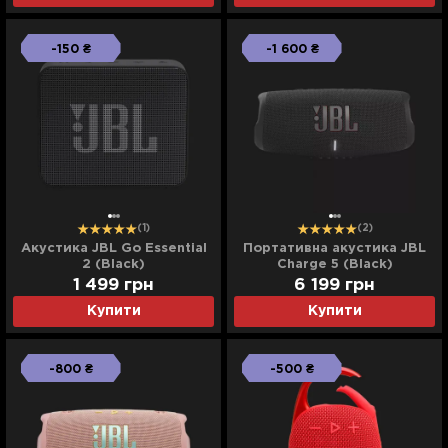
-150 ₴
-1 600 ₴
(1)
(2)
Акустика JBL Go Essential
Портативна акустика JBL
2 (Black)
Charge 5 (Black)
(JBLGOES2BLKEU)
1 499
грн
6 199
грн
Купити
Купити
-800 ₴
-500 ₴