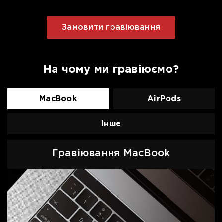
Замовити гравіювання
На чому ми гравіюємо?
MacBook
AirPods
Інше
Гравіювання MacBook