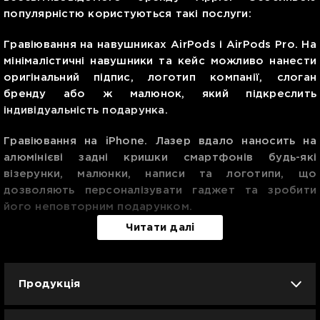
популярністю користуються такі послуги:
Гравіювання на навушниках AirPods і AirPods Pro. На
мінімалістичні навушники та кейс можливо нанести
оригінальний підпис, логотип компанії, слоган
бренду або ж малюнок, який підкреслить
індивідуальність подарунка.
Гравіювання на iPhone. Лазер вдало наносить на
алюмінієві задні кришки смартфонів будь-які
візерунки, малюнки, написи та логотипи, що
дозволяють персоналізувати гаджет та зробити
його неповторним подарунком.
Читати далі
Продукція
iPhone
iPad
Mac
Apple Watch