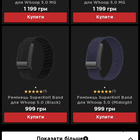
для Whoop 5.0 MG
для Whoop 5.0 MG
(Starlight)
(Yellow/White)
1 199
грн
1 199
грн
Купити
Купити
(1)
(1)
Ремінець SuperKnit Band
Ремінець SuperKnit Band
для Whoop 5.0 (Black)
для Whoop 5.0 (Midnight
Blue)
999
грн
999
грн
Купити
Купити
Показати більше