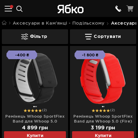
Аксесуари в Кам'янці - Подільскому
Аксесуари
Аксесуари для Whoop в Кам'янці - По
Фільтр
Сортувати
-400 ₴
-1 800 ₴
(2)
(2)
Ремінець Whoop SportFlex
Ремінець Whoop SportFlex
Band для Whoop 5.0
Band для Whoop 5.0 (Fire)
(Gravity)
4 899
грн
3 199
грн
Купити
Купити