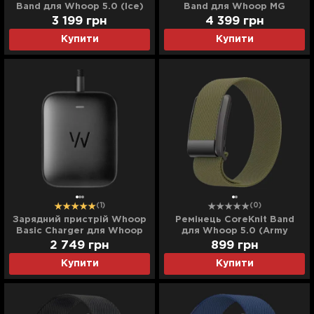
Band для Whoop 5.0 (Ice)
Band для Whoop MG
(Midnight)
3 199
грн
4 399
грн
Купити
Купити
(1)
(0)
Зарядний пристрій Whoop
Ремінець CoreKnit Band
Basic Charger для Whoop
для Whoop 5.0 (Army
5.0 One/Peak/MG Life
Green)
2 749
грн
899
грн
(Black)
Купити
Купити