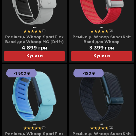
(1)
(2)
Ремінець Whoop SportFlex
Ремінець Whoop SuperKnit
Band для Whoop MG (Drift)
Band для Whoop
5.0/Peak/One (Rhodonite)
4 899
грн
3 399
грн
Купити
Купити
-1 800 ₴
-150 ₴
(1)
(2)
Ремінець Whoop SportFlex
Ремінець Whoop SuperKnit