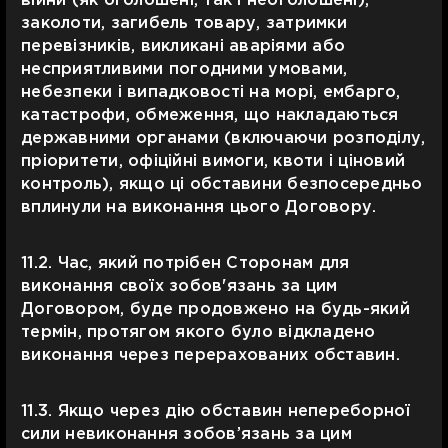
війни (як оголошені, так і неоголошені),
заколоти, загибель товару, затримки
перевізників, викликані аваріями або
несприятливими погодними умовами,
небезпеки і випадковості на морі, ембарго,
катастрофи, обмеження, що накладаються
державними органами (включаючи розподілу,
пріоритети, офіційні вимоги, квоти і ціновий
контроль), якщо ці обставини безпосередньо
вплинули на виконання цього Договору.
11.2. Час, який потрібен Сторонам для
виконання своїх зобов'язань за цим
Договором, буде продовжено на будь-який
термін, протягом якого було відкладено
виконання через перерахованих обставин.
11.3. Якщо через дію обставин непереборної
сили невиконання зобов’язань за цим