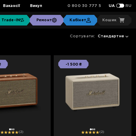
0 800 30 777 5
Вакансії
Викуп
UA
RU
Trade-IN
Ремонт
Кабінет
Кошик
Сортувати:
Стандартне
₴
-1 500 ₴
1
2
3
1
2
3
(2)
(2)