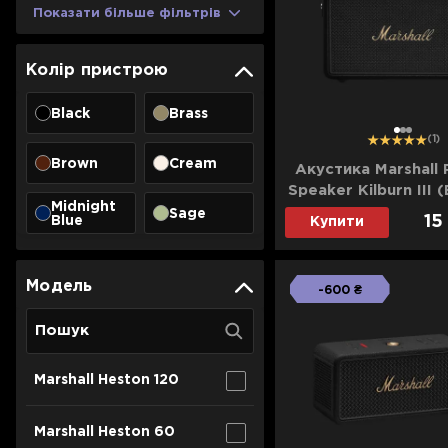
Для телевізорів
Показати більше фільтрів
Мікрохвильові печі
Для проекторів
Колір пристрою
Аксесуари для кавомашин
Для 3D-принтерів
Засоби для чистки
Black
Brass
Термочашки
1
2
3
(1)
Для принтерів
Показати все
>>
Brown
Cream
Акустика Marshall 
Speaker Kilburn III 
Для кавомашин
Midnight
Brass)
Sage
15
Blue
Купити
Для кухні
Модель
-600 ₴
Для пилососів
Marshall Heston 120
Marshall Heston 60