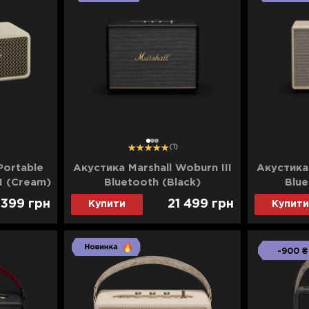
1
2
3
(1)
Portable
Акустика Marshall Woburn III
Акустика 
I (Cream)
Bluetooth (Black)
Blue
 399
грн
21 499
грн
Купити
Купити
-900 ₴