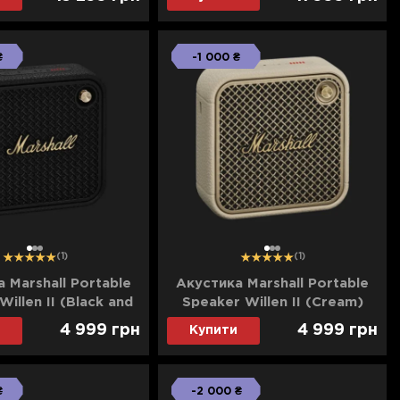
₴
-1 000 ₴
1
2
3
1
2
3
(1)
(1)
 Marshall Portable
Акустика Marshall Portable
illen II (Black and
Speaker Willen II (Cream)
Brass)
4 999
грн
4 999
грн
Купити
₴
-2 000 ₴