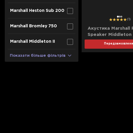
Marshall Heston Sub 200
1
2
3
(1)
Marshall Bromley 750
Акустика Marshall 
Speaker Middleton I
and Brass)
Marshall Middleton II
Передзамовлен
Показати більше фільтрів