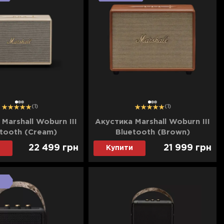
1
2
3
1
2
3
(1)
(1)
Marshall Woburn III
Акустика Marshall Woburn III
tooth (Cream)
Bluetooth (Brown)
22 499
грн
21 999
грн
Купити