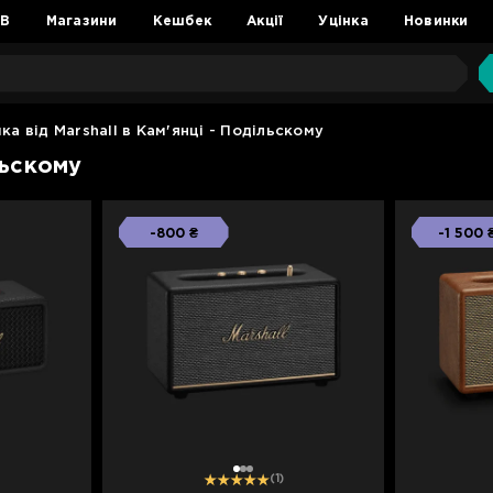
2B
Магазини
Кешбек
Акції
Уцінка
Новинки
ка від Marshall в Кам'янці - Подільскому
льскому
-800 ₴
-1 500 
1
2
3
(1)