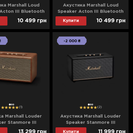
ка Marshall Loud
Акустика Marshall Loud
Acton III Bluetooth
Speaker Acton III Bluetooth
(Brown)
(Cream)
10 499
грн
10 499
грн
Купити
₴
-2 000 ₴
1
2
3
1
2
3
(1)
(2)
а Marshall Louder
Акустика Marshall Louder
er Stanmore III
Speaker Stanmore III
tooth (Brown)
Bluetooth (Black)
13 299
грн
11 999
грн
Купити