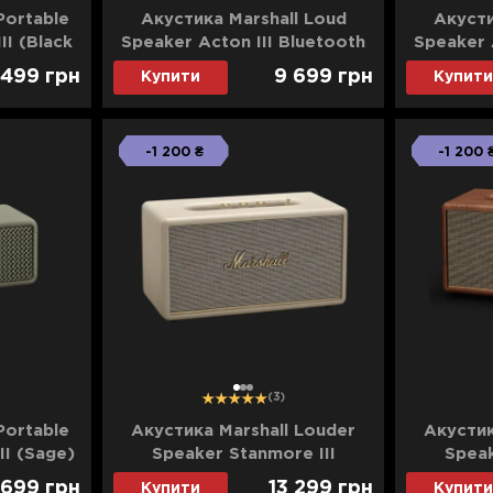
Portable
Акустика Marshall Loud
Акусти
II (Black
Speaker Acton III Bluetooth
Speaker 
(Black)
 499
грн
9 699
грн
Купити
Купити
-1 200 ₴
-1 200 
1
2
3
(3)
Portable
Акустика Marshall Louder
Акустик
II (Sage)
Speaker Stanmore III
Speak
Bluetooth (Cream)
Blue
 699
грн
13 299
грн
Купити
Купити