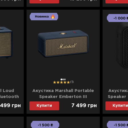
-1 000 
1
2
3
(1)
l Loud
Акустика Marshall Portable
Акустика
Bluetooth
Speaker Emberton III
Speaker W
e)
(Midnight Blue)
 499
грн
7 499
грн
Купити
Купити
-1 500 ₴
-1 500 