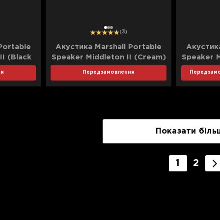
1
2
3
(3)
Portable
Акустика Marshall Portable
Акустика
I (Black
Speaker Middleton II (Cream)
Speaker M
ня
Передзамовлення
Передзам
Показати біль
1
2