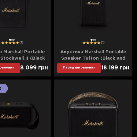
1
2
3
1
2
3
(1)
(1)
 Marshall Portable
Акустика Marshall Portable
Stockwell II (Black
Speaker Tufton (Black and
and Brass)
Brass)
8 099
грн
18 199
грн
овлення
Передзамовлення
₴