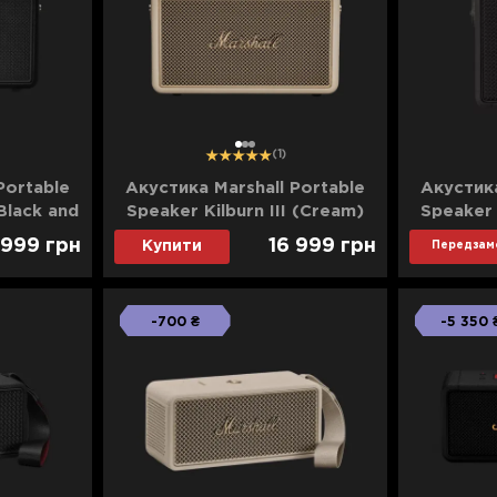
1
2
3
(1)
Portable
Акустика Marshall Portable
Акустика
(Black and
Speaker Kilburn III (Cream)
Speaker 
 999
грн
16 999
грн
Купити
Передзам
-700 ₴
-5 350 