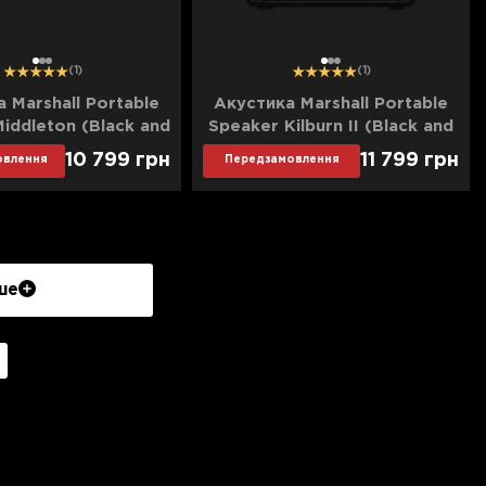
1
2
3
1
2
3
(1)
(1)
 Marshall Portable
Акустика Marshall Portable
iddleton (Black and
Speaker Kilburn II (Black and
Brass)
Brass)
10 799
грн
11 799
грн
овлення
Передзамовлення
ше