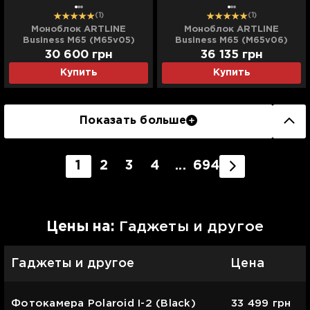
(1)
(1)
Моноблок ARTLINE
Моноблок ARTLINE
Business M65 (M65v05)
Business M65 (M65v06)
(UA)
(UA)
30 600
грн
36 135
грн
Купить
Купить
Показать больше
1
2
3
4
...
694
Цены на:
Гаджеты и другое
Гаджеты и другое
Цена
Фотокамера Polaroid I-2 (Black)
33 499
грн