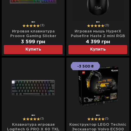
(3)
(3)
Игровая клавиатура
Игровая мышь HyperX
Proove Gaming Slicker
Pulsefire Haste 2 mini RGB
(Black) (UA)
USB-A/WL/BT (Black) (UA)
3 599
грн
4 399
грн
Купить
Купить
-3 500 ₴
(1)
(1)
Клавиатура игровая
Конструктор LEGO Technic
Logitech G PRO X 60 TKL
Экскаватор Volvo EC500