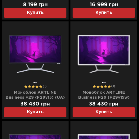
GX Optical Tactile (Black)
Hybrid (42215)
8 199
грн
16 999
грн
(UA)
Купить
Купить
(1)
(1)
Моноблок ARTLINE
Моноблок ARTLINE
Business F29 (F29v15) (UA)
Business F29 (F29v15w)
(UA)
38 430
грн
38 430
грн
Купить
Купить