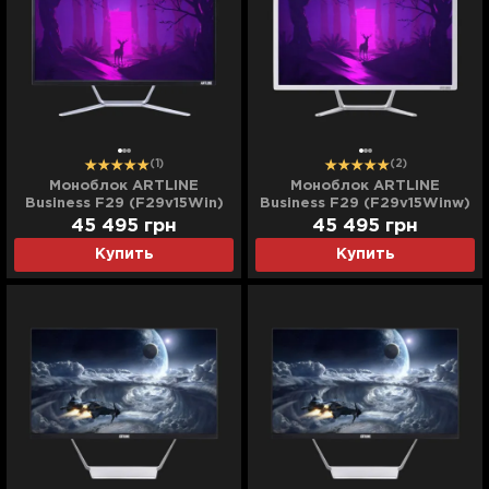
(1)
(2)
Моноблок ARTLINE
Моноблок ARTLINE
Business F29 (F29v15Win)
Business F29 (F29v15Winw)
(UA)
(UA)
45 495
грн
45 495
грн
Купить
Купить