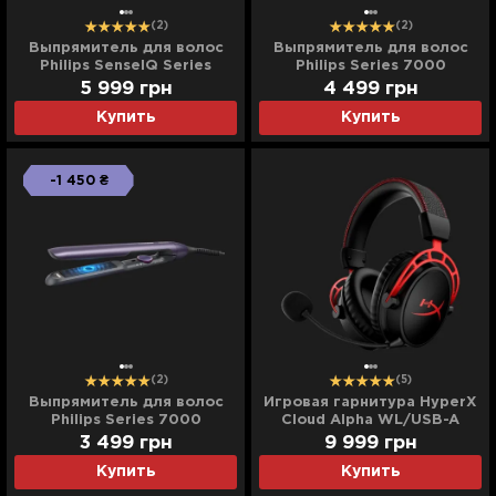
(2)
(2)
Выпрямитель для волос
Выпрямитель для волос
Philips SenseIQ Series
Philips Series 7000
8000
5 999
грн
4 499
грн
Купить
Купить
-1 450 ₴
(2)
(5)
Выпрямитель для волос
Игровая гарнитура HyperX
Philips Series 7000
Cloud Alpha WL/USB-A
(Black/Red) (UA)
3 499
грн
9 999
грн
Купить
Купить