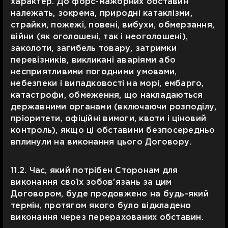
характер. До форс-мажорних обставин
належать, зокрема, природні катаклізми,
страйки, пожежі, повені, вибухи, обмерзання,
війни (як оголошені, так і неоголошені),
заколоти, загибель товару, затримки
перевізників, викликані аваріями або
несприятливими погодними умовами,
небезпеки і випадковості на морі, ембарго,
катастрофи, обмеження, що накладаються
державними органами (включаючи розподілу,
пріоритети, офіційні вимоги, квоти і ціновий
контроль), якщо ці обставини безпосередньо
вплинули на виконання цього Договору.
11.2. Час, який потрібен Сторонам для
виконання своїх зобов'язань за цим
Договором, буде продовжено на будь-який
термін, протягом якого було відкладено
виконання через перерахованих обставин.