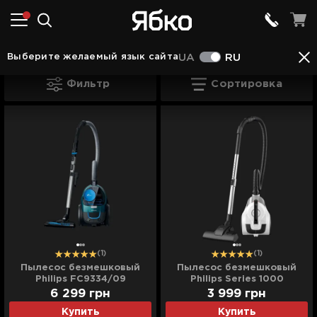
Пылесосы в Ковеле
Пылесосы Philips в Ковел
Выберите желаемый язык сайта
UA
RU
Пылесосы Philips в Ковеле
Фильтр
Сортировка
(1)
(1)
Пылесос безмешковый
Пылесос безмешковый
Philips FC9334/09
Philips Series 1000
(Black/Green)
XB1111/10 (White)
6 299
грн
3 999
грн
Купить
Купить