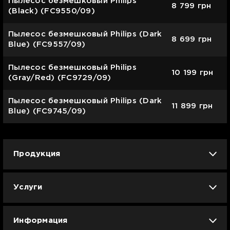
Пылесос безмешковый Philips
8 799
грн
(Black) (FC9550/09)
Пылесос безмешковый Philips (Dark
8 699
грн
Blue) (FC9557/09)
Пылесос безмешковый Philips
10 199
грн
(Gray/Red) (FC9729/09)
Пылесос безмешковый Philips (Dark
11 899
грн
Blue) (FC9745/09)
Продукция
iPhone
iPad
Mac
Apple Watch
Услуги
AirPods
Гаджеты
Аксессуары
Ремонт
Trade IN
Новости
Apple б/у
Арбузное лето
Dyson
Информация