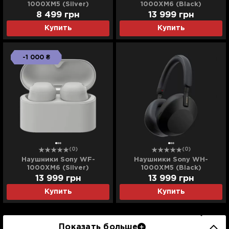
1000XM5 (Silver)
1000XM6 (Black)
(WF1000XM5S.CE7) (EU)
(WF1000XM6B.CE7)
8 499
грн
13 999
грн
Купить
Купить
-1 000 ₴
(0)
(0)
Наушники Sony WF-
Наушники Sony WH-
1000XM6 (Silver)
1000XM5 (Black)
(WF1000XM6S.CE7)
(WH1000XM5B.CE7) (UA)
13 999
грн
13 999
грн
Купить
Купить
Показать больше