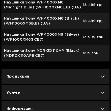
Наушники Sony WH-1000XM6
18 499
грн
(Midnight Bluе) (WH1000XM6L.E) (UA)
Наушники Sony WH-1000XM6 (Black)
18 499
грн
(WH1000XM6B.E) (UA)
Наушники Sony WF-1000XM6 (Silver)
13 999
грн
(WF1000XM6S.CE7)
Наушники Sony MDR-ZX110AP (Black)
699
грн
(MDRZX110APB.CE7)
Продукция
iPhone
iPad
Mac
Apple Watch
Услуги
AirPods
Гаджеты
Аксессуары
Ремонт
Trade IN
Новости
Apple б/у
Арбузное лето
Dyson
Информация