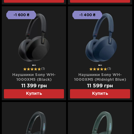
-1 600 ₴
-1 400 ₴
(1)
(1)
Наушники Sony WH-
Наушники Sony WH-
1000XM5 (Black)
1000XM5 (Midnight Blue)
(WH1000XM5B.CE7) (EU)
(WH1000XM5L.CE7) (EU)
11 399
грн
11 599
грн
Купить
Купить