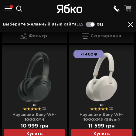
Наушники Кременчуке
Наушники Sony Кремен
Выберите желаемый язык сайта
UA
RU
Наушники Sony Кременчуке
Фильтр
Сортировка
-1 400 ₴
(2)
(2)
Наушники Sony WH-
Наушники Sony WH-
1000XM4
1000XM5 (Silver)
(WH1000XM4B.CE7) (Black)
(WH1000XM5S.CE7) (EU)
10 999
грн
11 599
грн
Купить
Купить