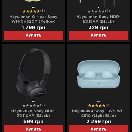
(3)
(0)
Наушники On-ear Sony
Наушники Sony MDR-
WH-CH520Y (Yellow)
EX15AP (Black)
(WHCH520Y.CE7)
(MDREX15APB.CE7)
1 799
грн
329
грн
Купить
Купить
(0)
(1)
Наушники Sony MDR-
Наушники Sony TWS WF-
ZX110AP (Black)
C510 (Light Blue)
(MDRZX110APB.CE7)
699
грн
2 299
грн
Купить
Купить