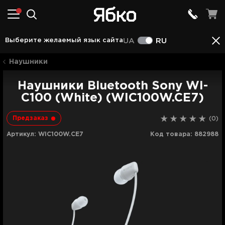
Описание
Характеристики
Отзывы (0)
Выберите желаемый язык сайта
UA
RU
Наушники
Наушники Bluetooth Sony WI-
C100 (White) (WIC100W.CE7)
Предзаказ
(0)
Артикул:
WIC100W.CE7
Код товара:
882988