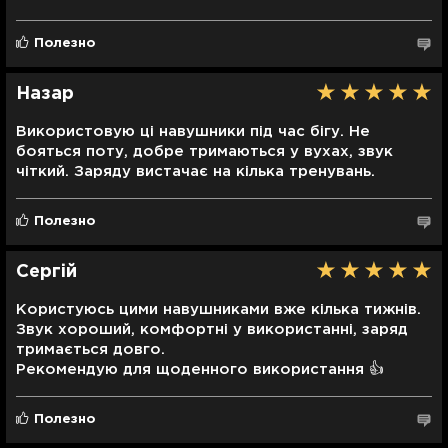
компьютерам с Windows 11 и Windows 10.
• Персонализатор пространственного звука 360
Reality Audio.
Полезно
Гарантия
Назар
Гарантия от производителя на 12 месяцев.
Гарантия 31 день от Ябко.
Використовую ці навушники під час бігу. Не
бояться поту, добре тримаються у вухах, звук
чіткий. Заряду вистачає на кілька тренувань.
Полезно
Сергій
Користуюсь цими навушниками вже кілька тижнів.
Звук хороший, комфортні у використанні, заряд
тримається довго.
Рекомендую для щоденного використання 👍
Полезно