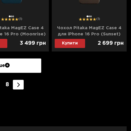
1
2
3
1
2
3
(1)
(1)
taka MagEZ Case 4
Чохол Pitaka MagEZ Case 4
e 16 Pro (Moonrise)
для iPhone 16 Pro (Sunset)
3 499
грн
2 699
грн
Купити
ше
8