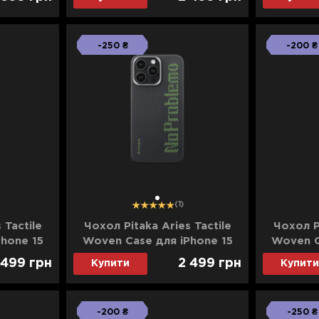
-250 ₴
-200 ₴
1
(1)
 Tactile
Чохол Pitaka Aries Tactile
Чохол Pi
hone 15
Woven Case для iPhone 15
Woven C
blemo
Pro NoProblemo
Pro
 499
грн
2 499
грн
Купити
Купити
n)
(Black&Green)
-200 ₴
-250 ₴