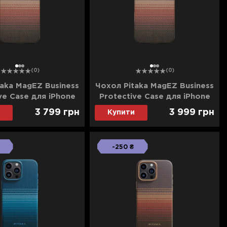
1
2
3
1
2
3
(0)
(0)
aka MagEZ Business
Чохол Pitaka MagEZ Business
ve Case для iPhone
Protective Case для iPhone
 Pro (Sunset)
17 Pro Max (Sunset)
3 799
грн
3 999
грн
Купити
-250 ₴