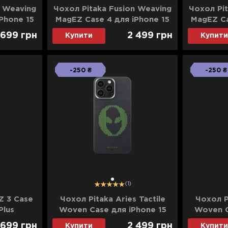
n Weaving
Чохол Pitaka Fusion Weaving
Чохол Pi
Phone 15
MagEZ Case 4 для iPhone 15
MagEZ Ca
e)
Pro (Overture)
Pr
699
грн
2 499
грн
Купити
Купити
-250 ₴
-250 ₴
1
(1)
Z 3 Case
Чохол Pitaka Aries Tactile
Чохол Pi
Plus
Woven Case для iPhone 15
Woven C
ill)
Pro Alien (Black&Green)
Pro Max 
699
грн
2 499
грн
Купити
Купити