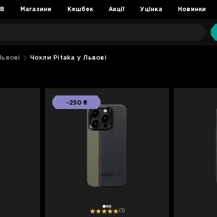
2B
Магазини
Кешбек
Акції
Уцінка
Новинки
Львові
Чохли Pitaka у Львові
-250 ₴
1
2
3
(1)