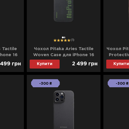
1
2
(1)
 Tactile
Чохол Pitaka Aries Tactile
Чохол Pit
hone 16
Woven Case для iPhone 16
Protecti
blemo
Pro NoProblemo
17
 499
грн
2 499
грн
Купити
Купити
n)
(Black&Green)
-300 ₴
-300 ₴