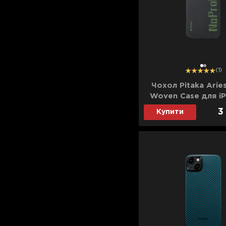
Для телевізорів
Аксесуари для кавомашин
Для проекторів
Засоби для чистки
Термочашки
Для 3D-принтерів
Показати все
>>
1
2
(1)
Для принтерів
Чохол Pitaka Aries
Woven Case для iP
Для кавомашин
Pro Max NoPro
3
Купити
(Black&Gree
Для кухні
Для пилососів