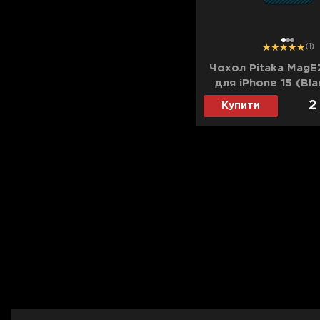
1
2
3
(1)
Чохол Pitaka MagE
для iPhone 15 (Bla
Twill)
2
Купити