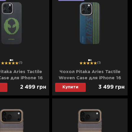
1
2
1
2
(1)
(1)
taka Aries Tactile
Чохол Pitaka Aries Tactile
ase для iPhone 16
Woven Case для iPhone 16
Alien (Black&Green)
Pro Max Credit card
2 499
грн
3 499
грн
Купити
(Black&Green)