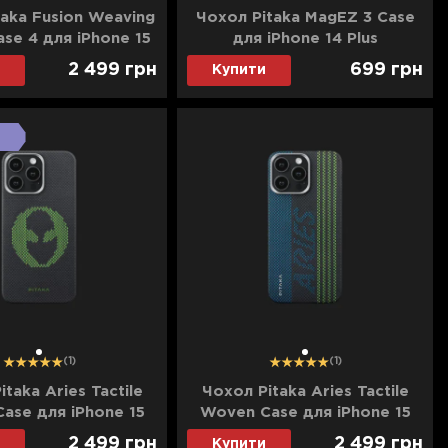
taka Fusion Weaving
Чохол Pitaka MagEZ 3 Case
se 4 для iPhone 15
для iPhone 14 Plus
o (Rhapsody)
(Black/Blue Twill)
2 499
грн
699
грн
Купити
1
1
(1)
(1)
taka Aries Tactile
Чохол Pitaka Aries Tactile
ase для iPhone 15
Woven Case для iPhone 15
Alien (Black&Green)
Pro Max Credit card
2 499
грн
2 499
грн
Купити