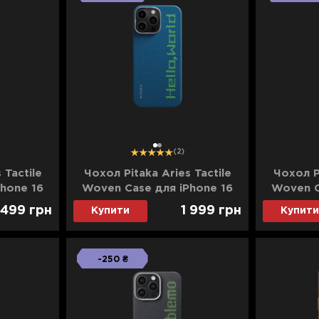
1
2
(2)
 Tactile
Чохол Pitaka Aries Tactile
Чохол Pi
hone 16
Woven Case для iPhone 16
Woven C
rd
Pro Max (Hello World)
Pro Max 
 499
грн
1 999
грн
Купити
Купити
n)
-250 ₴