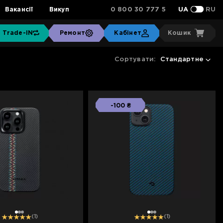
0 800 30 777 5
Вакансії
Викуп
UA
RU
Trade-IN
Ремонт
Кабінет
Кошик
Сортувати:
Стандартне
-100 ₴
1
2
3
1
2
3
(1)
(1)