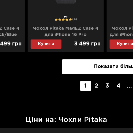
1
2
(4)
Z Case 4
Чохол Pitaka MagEZ Case 4
Чохол Pi
ck/Blue
для iPhone 16 Pro
для iPhon
(Black/Gray Twill)
 499
грн
3 499
грн
Купити
Купити
Показати біль
1
2
3
4
...
Цiни на:
Чохли Pitaka