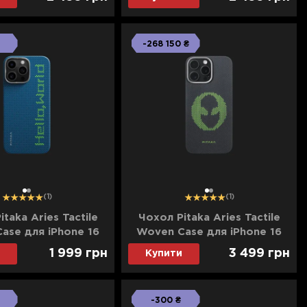
(Black&Green)
-268 150 ₴
1
2
1
2
(1)
(1)
taka Aries Tactile
Чохол Pitaka Aries Tactile
ase для iPhone 16
Woven Case для iPhone 16
 (Hello World)
Pro Alien (Black&Green)
1 999
грн
3 499
грн
Купити
-300 ₴