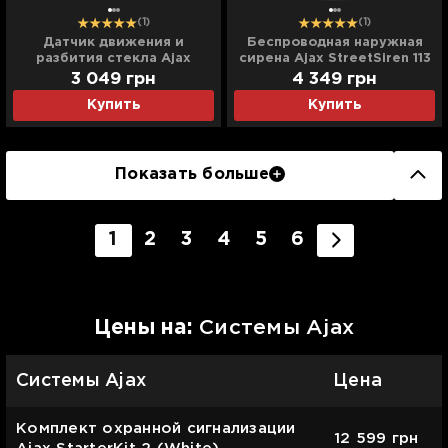
(1)
(1)
Датчик движения и
Беспроводная наружная
разбития стекла Ajax
сирена Ajax StreetSiren 113
CombiProtect, Jeweller,
дБ (White)
3 049
грн
4 349
грн
беспроводной (Black)
Купить
Купить
Показать больше
1
2
3
4
5
6
Цены на:
Системы Ajax
Системы Ajax
Цена
Комплект охранной сигнализации
12 599
грн