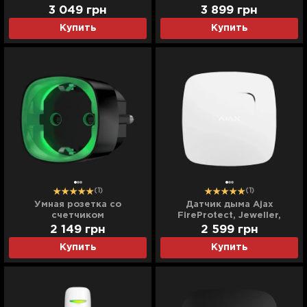
Jeweller, беспроводной,
Jeweller, беспроводной,
3 049
грн
3 899
грн
(Black)
(Black)
Купить
Купить
(1)
(1)
Умная розетка со
Датчик дыма Ajax
счетчиком
FireProtect, Jeweller,
энергопотребления Ajax
беспроводной, (White)
2 149
грн
2 599
грн
Socket, 230V, 11А, 2.5 кВт
Купить
Купить
(Black)