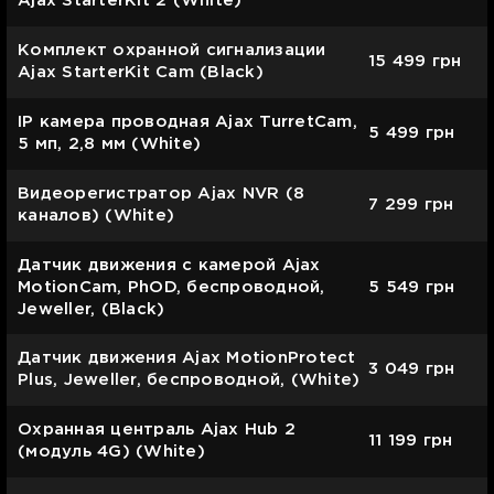
Ajax StarterKit 2 (White)
Комплект охранной сигнализации
15 499
грн
Ajax StarterKit Cam (Black)
IP камера проводная Ajax TurretCam,
5 499
грн
5 мп, 2,8 мм (White)
Видеорегистратор Ajax NVR (8
7 299
грн
каналов) (White)
Датчик движения с камерой Ajax
MotionCam, PhOD, беспроводной,
5 549
грн
Jeweller, (Black)
Датчик движения Ajax MotionProtect
3 049
грн
Plus, Jeweller, беспроводной, (White)
Охранная централь Ajax Hub 2
11 199
грн
(модуль 4G) (White)