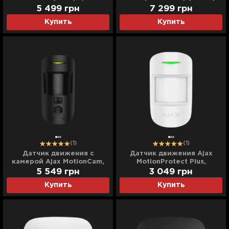
(White)
5 499
грн
7 299
грн
Купить
Купить
(1)
(1)
Датчик движения с
Датчик движения Ajax
камерой Ajax MotionCam,
MotionProtect Plus,
PhOD, беспроводной,
Jeweller, беспроводной,
5 549
грн
3 049
грн
Jeweller, (Black)
(White)
Купить
Купить