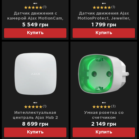
(1)
(1)
Датчик движения с
Датчик движения Ajax
камерой Ajax MotionCam,
MotionProtect, Jeweller,
PhOD, беспроводной,
беспроводной, (Black)
5 549
грн
1 799
грн
Jeweller, (White)
Купить
Купить
(1)
(3)
Интеллектуальная
Умная розетка со
централь Ajax Hub 2
счетчиком
(GSM+Ethernet) (White)
энергопотребления Ajax
8 699
грн
2 149
грн
Socket, 230V, 11А, 2.5 кВт
Купить
Купить
(White)