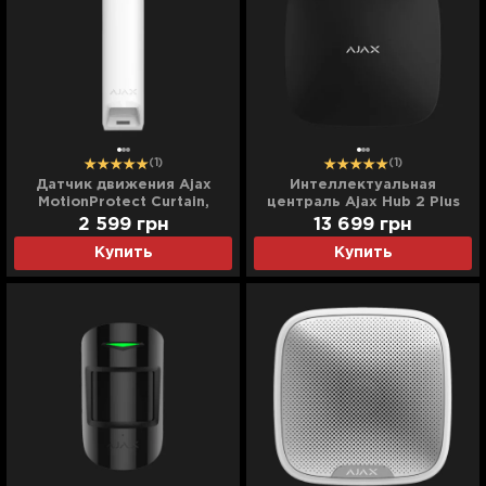
(1)
(1)
Датчик движения Ajax
Интеллектуальная
MotionProtect Curtain,
централь Ajax Hub 2 Plus
Jeweller, бездротовий,
(Black)
2 599
грн
13 699
грн
(White)
Купить
Купить