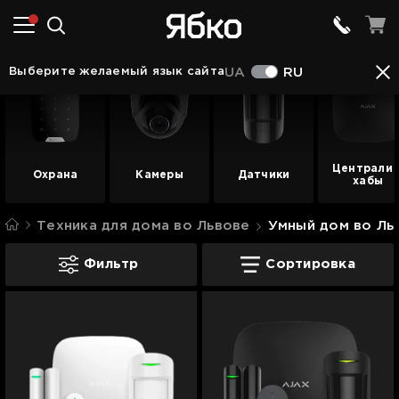
Выберите желаемый язык сайта
UA
RU
Централи 
Охрана
Камеры
Датчики
хабы
Техника для дома во Львове
Умный дом во Ль
Системы Ajax во Львове
Фильтр
Сортировка