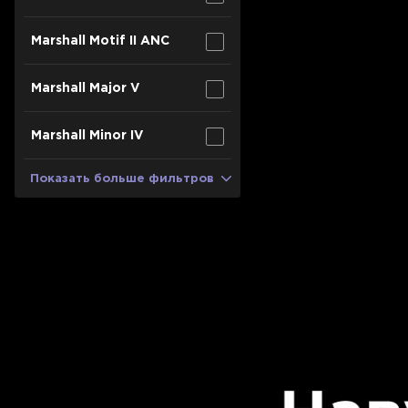
Для телевизоров
Микроволновые печи
Marshall Motif II ANC
Для проекторов
Аксессуары для кофемашин
Marshall Major V
Для 3D-принтеров
Чистящие средства
Термочашки
Marshall Minor IV
Для принтеров
Показать все
>>
Показать больше фильтров
Для кофемашин
Для кухни
Для пылесосов