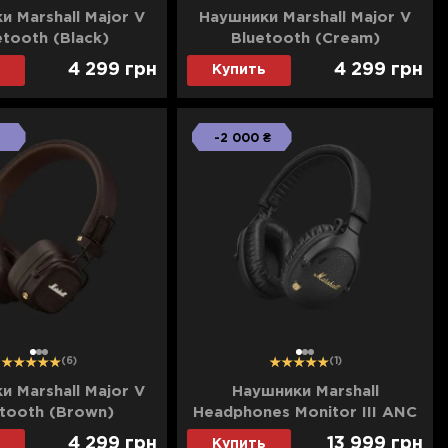
и Marshall Major V
Наушники Marshall Major V
etooth (Black)
Bluetooth (Cream)
4 299
грн
4 299
грн
Купить
-2 000 ₴
1
2
3
1
2
3
(6)
(1)
и Marshall Major V
Наушники Marshall
tooth (Brown)
Headphones Monitor III ANC
(Black)
4 299
грн
13 999
грн
Купить