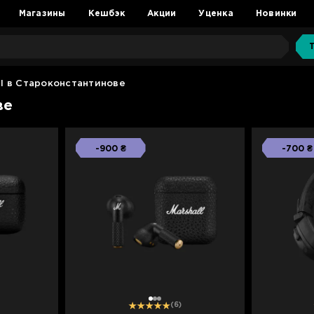
Магазины
Кешбэк
Акции
Уценка
Новинки
l в Староконстантинове
ве
-900 ₴
-700 ₴
1
2
3
(6)