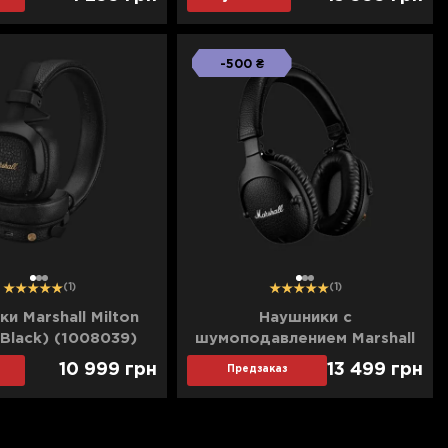
-500 ₴
1
2
3
1
2
3
(1)
(1)
и Marshall Milton
Наушники с
(Black) (1008039)
шумоподавлением Marshall
Monitor II A.N.C.
10 999
грн
13 499
грн
Предзаказ