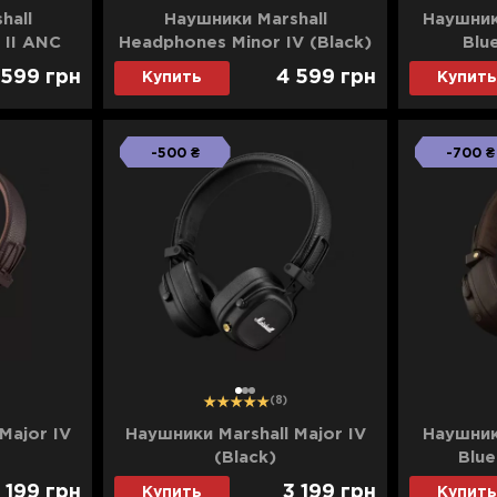
hall
Наушники Marshall
Наушник
 II ANC
Headphones Minor IV (Black)
Blu
 599
грн
4 599
грн
Купить
Купить
-500 ₴
-700 ₴
1
2
3
(8)
Major IV
Наушники Marshall Major IV
Наушник
(Black)
Blue
 199
грн
3 199
грн
Купить
Купить