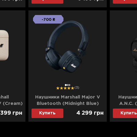
-700 ₴
1
2
3
(3)
hall
Наушники Marshall Major V
Наушник
V (Cream)
Bluetooth (Midnight Blue)
A.N.C. 
 399
грн
4 299
грн
Купить
Купить