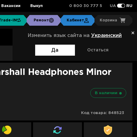
0 800 30 777 5
Вакансии
Выкуп
UA
RU
Trade-IN
Ремонт
Кабинет
Корзина
Изменить язык сайта на
Украинский
Да
Остаться
Артикул:
1007875
shall Headphones Minor
В наличии
Код товара:
848523