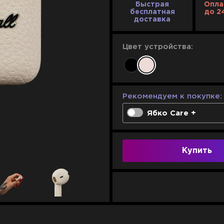
Быстрая
Опла
бесплатная
до 2
доставка
Цвет устройства:
Рекомендуем к покупке:
Ябко Care +
Одноразовое реше
100% компенсация 
Купить
Неограниченное ко
1 год
2 года