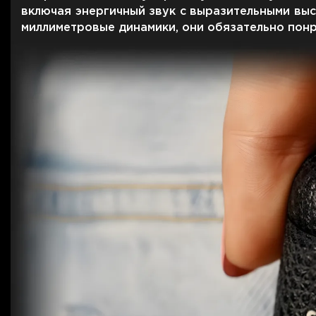
Для телевизоров
включая энергичный звук с выразительными выс
Микроволновые печи
миллиметровые динамики, они обязательно понр
Для проекторов
Аксессуары для кофемашин
Для 3D-принтеров
Чистящие средства
Термочашки
Для принтеров
Показать все
>>
Для кофемашин
Для кухни
Для пылесосов