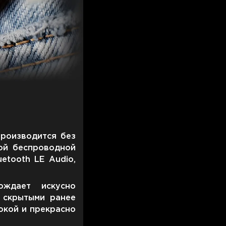
производится без
ной беспроводной
etooth LE Audio,
ождает искусно
 скрытыми ранее
рокой и прекрасно