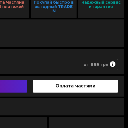
та Частями
Покупай быстро в
Надежный сервис
4 платежей
выгодный TRADE
и гарантия
IN
от 899 грн
ние любого негарантийного случая
в случае невозможности ремонта или в срок 10 дней
Оплата частями
личество гарантийных ремонтов техники
899 грн
1 299 грн