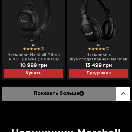
(1)
(1)
Наушники Marshall Milton
Наушники с
A.N.C. (Black) (1008039)
шумоподавлением Marshall
Monitor II A.N.C.
10 999
грн
13 499
грн
Купить
Предзаказ
Показать больше