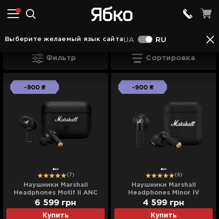
Наушники в Стрыю
Наушники Marshall в Стрыю
Выберите желаемый язык сайта
UA
RU
Наушники Marshall в Стрыю
Фильтр
Сортировка
-900 ₴
-900 ₴
(7)
(6)
Наушники Marshall
Наушники Marshall
Headphones Motif II ANC
Headphones Minor IV
(Black)
(Black)
6 599
грн
4 599
грн
Купить
Купить