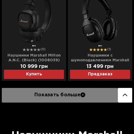
(0)
(1)
Наушники Marshall Milton
Наушники с
A.N.C. (Black) (1008039)
шумоподавлением Marshall
Monitor II A.N.C.
10 999
грн
13 499
грн
Купить
Предзаказ
Показать больше