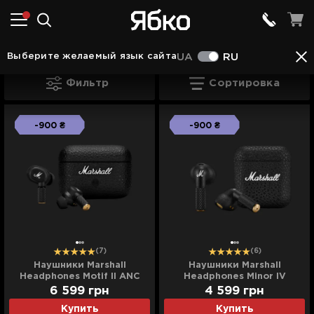
Наушники в Вараше
Наушники Marshall в Вара
Выберите желаемый язык сайта
UA
RU
Наушники Marshall в Вараше
Фильтр
Сортировка
-900 ₴
-900 ₴
(7)
(6)
Наушники Marshall
Наушники Marshall
Headphones Motif II ANC
Headphones Minor IV
(Black)
(Black)
6 599
грн
4 599
грн
Купить
Купить