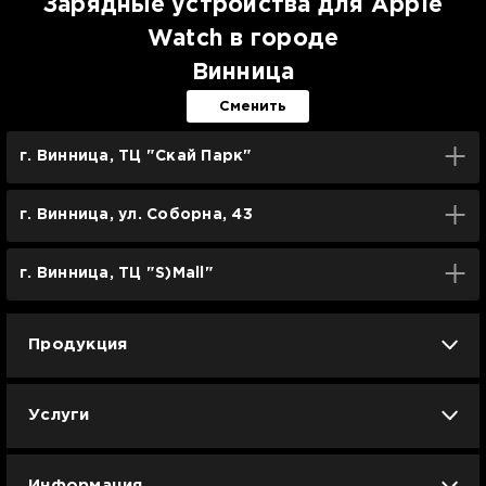
Зарядные устройства для Apple
Watch в городе
Винница
Сменить
г. Винница, ТЦ "Скай Парк"
г. Винница, ул. Соборна, 43
г. Винница, ТЦ "S)Mall"
Продукция
iPhone
iPad
Mac
Apple Watch
Услуги
AirPods
Гаджеты
Аксессуары
Ремонт
Trade IN
Новости
Apple б/у
Арбузное лето
Dyson
Информация