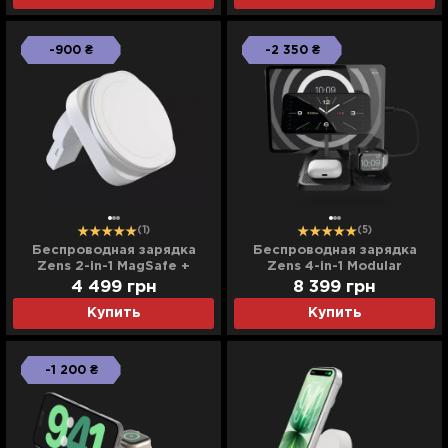
-900 ₴
-2 350 ₴
(1)
(5)
Беспроводная зарядка
Беcпроводная зарядка
Zens 2-in-1 MagSafe +
Zens 4-in-1 Modular
Watch Travel Charger
Wireless Charger with iPad
4 499
грн
8 399
грн
(White) (ZEDC24W/00)
Charging Stand
Купить
Купить
(ZEAPM03/00) (Black)
-1 200 ₴