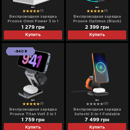
(1)
(1)
Беспроводная зарядка
Беспроводная зарядка
Proove Omni Power 3 in 1
Proove Optimus (Black)
(White)
1 279
грн
2 399
грн
Купить
Купить
-840 ₴
(1)
(0)
Беспроводная зарядка
Беспроводная зарядка
Proove Titan Volt 3 in 1
Satechi 3-in-1 Foldable
Wireless Charging Stand
1 759
грн
7 499
грн
with Qi2 25W
Купить
Купить