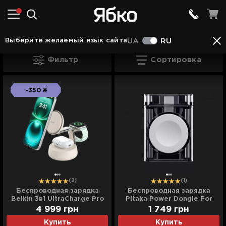
Аксессуары в Виннице
Зарядные устройства в
Выберите желаемый язык сайта
UA
RU
Зарядные устройства для Apple Watch
Фильтр
Сортировка
-350 ₴
(2)
(1)
Беспроводная зарядка
Беспроводная зарядка
Belkin 3в1 UltraCharge Pro
Pitaka Power Dongle For
Magnetic Charging 25Вт
Apple Watch (PD1001)
4 999
грн
1 749
грн
Dock (Sand)
Купить
Купить