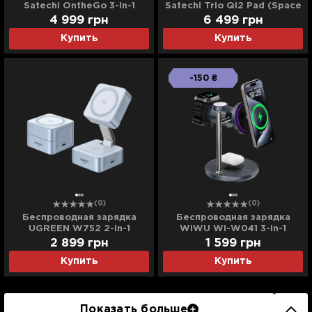
Satechi OntheGo 3-in-1
Satechi Trio Qi2 Pad (Space
(Sand) (ST-QTG31W)
Grey) (ST-QTPM-EA)
4 999
грн
6 499
грн
Купить
Купить
-150 ₴
(0)
(0)
Беспроводная зарядка
Беспроводная зарядка
UGREEN W752 2-in-1
WiWU Wi-W041 3-in-1
Magnetic Wireless Charger
Magnetic Wireless Charger
2 899
грн
1 599
грн
25W QI2.2 (Starlight Blue)
(Black)
Купить
Купить
Показать больше