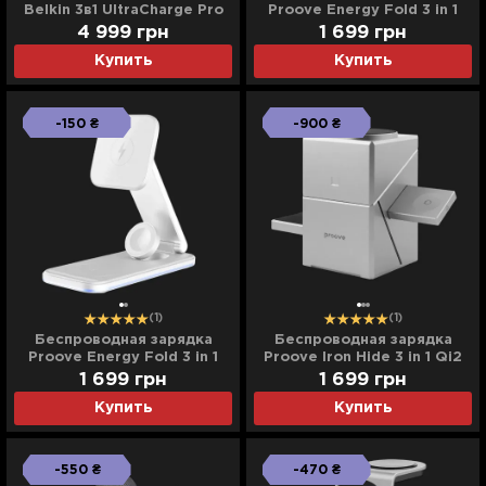
Belkin 3в1 UltraCharge Pro
Proove Energy Fold 3 in 1
Magnetic Charging 25Вт
(Black)
4 999
грн
1 699
грн
Dock (Charcoal)
Купить
Купить
-150 ₴
-900 ₴
(1)
(1)
Беспроводная зарядка
Беспроводная зарядка
Proove Energy Fold 3 in 1
Proove Iron Hide 3 in 1 Qi2
(White)
1 699
грн
1 699
грн
Купить
Купить
-550 ₴
-470 ₴