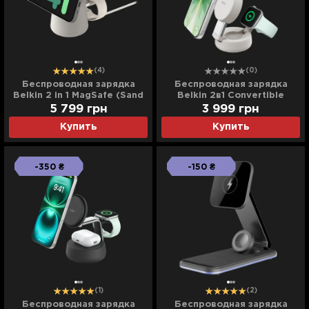
(4)
(0)
Беспроводная зарядка
Беспроводная зарядка
Belkin 2 in 1 MagSafe (Sand
Belkin 2в1 Convertible
Mass)
Magnetic Charging 25Вт
5 799
грн
3 999
грн
Dock (Sand)
Купить
Купить
-350 ₴
-150 ₴
(1)
(2)
Беспроводная зарядка
Беспроводная зарядка