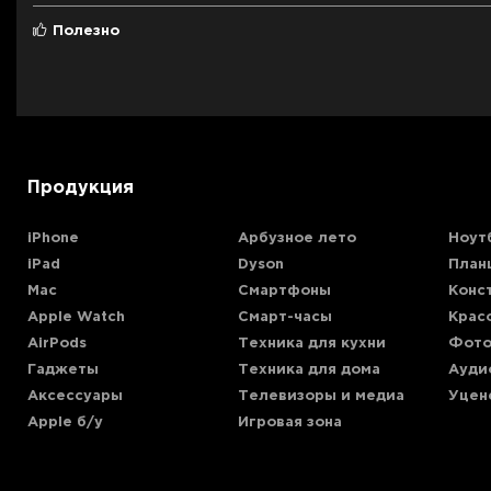
Полезно
Совместим с Watch
Продукция
iPhone
Арбузное лето
Ноут
iPad
Dyson
План
Совместимость
Mac
Смартфоны
Конс
Apple Watch
Смарт-часы
Крас
AirPods
Техника для кухни
Фото
Гаджеты
Техника для дома
Ауди
Аксессуары
Телевизоры и медиа
Уцен
Apple б/у
Игровая зона