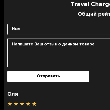
Выходы
Travel Char
Тип зарядного устройства
Интерфейс подключения
надеж
Общий рейт
Поддержка MagSafe
*Комп
Цв
Особенности
Совместим с iPhone
Отправить
Оля