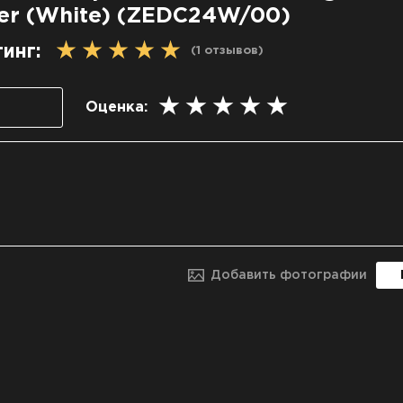
ger (White) (ZEDC24W/00)
• В комплект входят дорожный футляр и кабельная
Беспровод
ного хранения дорожного зарядного устройства 2-
инг:
(1
отзывов
)
+ Watch и к
лектация и характеристики могут быть изменены из
Оценка:
без дополнительного пред
ет изделия на фотографии может незначительно от
оттенка реального изделия – изображение зависит 
цветопередачи вашег
Быст
iPhone
i
iP
Добавить фотографии
iPhone
i
iP
iPhone
i