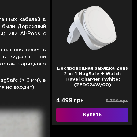
танных кабелей в
и были. Дорожный
и) или AirPods с
 пользователем в
ать виджеты при
состав зарядного
Беспроводная зарядка Zens
2-in-1 MagSafe + Watch
Travel Charger (White)
Safe (< 3 мм), в
(ZEDC24W/00)
я не входит).
4 499 грн
5 399 грн
Купить