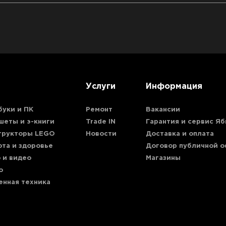
iP
iPhone
i
iP
Watc
Услуги
Информация
Watch 
Watch 
Watch S
буки и ПК
Ремонт
Вакансии
шеты и э-книги
Trade IN
Гарантия и сервис Яб
iPhone
трукторы LEGO
Новости
Доставка и оплата
i
ота и здоровье
Договор публичной 
iP
 и видео
Магазины
iPhone
о
i
енная техника
iP
iPhone
i