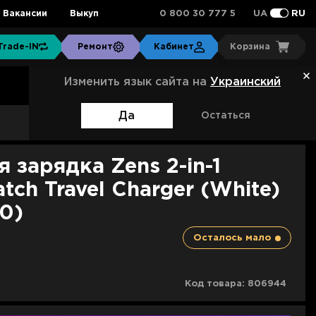
0 800 30 777 5
Вакансии
Выкуп
UA
RU
Trade-IN
Ремонт
Кабинет
Корзина
Изменить язык сайта на
Украинский
Да
Остаться
Артикул:
ZEDC24W/00
 зарядка Zens 2-in-1
tch Travel Charger (White)
0)
Осталось мало
Код товара:
806944