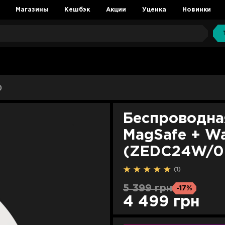
Магазины
Кешбэк
Акции
Уценка
Новинки
)
Беспроводная
MagSafe + Wa
(ZEDC24W/0
(1)
5 399 грн
-17%
4 499 грн