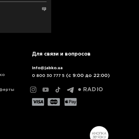
hone 13 mini;
iPhone 13;
 12 Pro Max;
Phone 12 Pro;
hone 12 mini;
iPhone 12
h Series SE;
Для связи и вопросов
Series SE 2;
Series Ultra;
eries Ultra 2
info@jabko.ua
ко
(с 9:00 до 22:00)
0 800 30 777 5
 15 Pro Max;
Phone 15 Pro;
RADIO
оферты
hone 15 Plus;
iPhone 15;
 14 Pro Max;
Phone 14 Pro;
hone 14 Plus;
iPhone 14;
 13 Pro Max;
КНОПКА
Phone 13 Pro;
ЗВ'ЯЗКУ