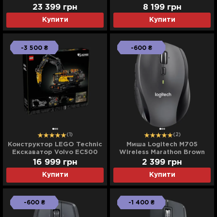
Tactile (Black) (UA)
23 399
грн
8 199
грн
Купити
Купити
-3 500 ₴
-600 ₴
(1)
(2)
Конструктор LEGO Technic
Миша Logitech M705
Екскаватор Volvo EC500
Wireless Marathon Brown
Hybrid (42215)
Box (Black) (EU)
16 999
грн
2 399
грн
Купити
Купити
-600 ₴
-1 400 ₴