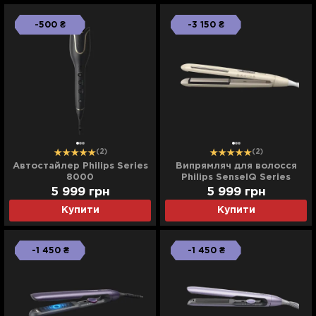
-500 ₴
-3 150 ₴
(2)
(2)
Автостайлер Philips Series
Випрямляч для волосся
8000
Philips SenseIQ Series
8000
5 999
грн
5 999
грн
Купити
Купити
-1 450 ₴
-1 450 ₴