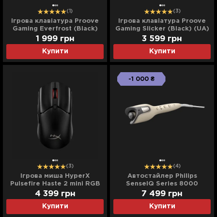
(1)
(3)
Ігрова клавіатура Proove
Ігрова клавіатура Proove
Gaming Everfrost (Black)
Gaming Slicker (Black) (UA)
(UA)
1 999
грн
3 599
грн
Купити
Купити
-1 000 ₴
(3)
(4)
Ігрова миша HyperX
Автостайлер Philips
Pulsefire Haste 2 mini RGB
SenseIQ Series 8000
USB-A/WL/BT (Black) (UA)
4 399
грн
7 499
грн
Купити
Купити