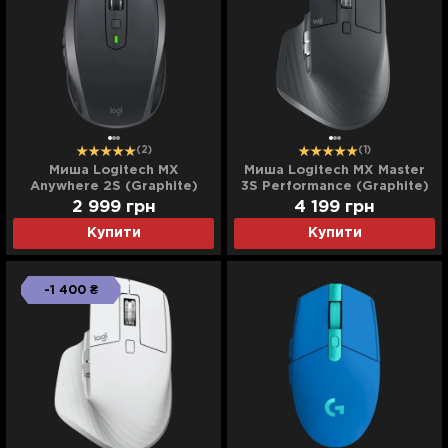
(2)
(1)
Миша Logitech MX
Миша Logitech MX Master
Anywhere 2S (Graphite)
3S Performance (Graphite)
(EU)
(EU)
2 999
грн
4 199
грн
Купити
Купити
-1 400 ₴