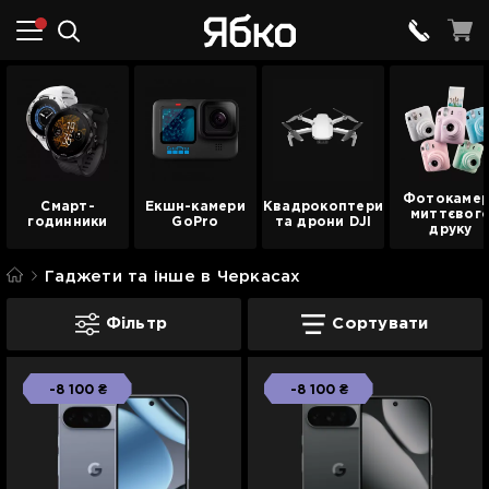
Фотокаме
Смарт-
Екшн-камери
Квадрокоптери
миттєвог
годинники
GoPro
та дрони DJI
друку
Гаджети та інше в Черкасах
Гаджети та інше в Черкасах
Фільтр
Сортувати
-8 100 ₴
-8 100 ₴