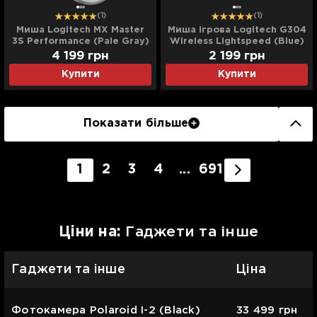
(1)
(1)
Миша Logitech MX Master
Миша ігрова Logitech G304
3S Performance (Pale Gray)
Wireless Lightspeed (Blue)
(EU)
(EU)
4 199
грн
2 199
грн
Купити
Купити
Показати більше
1
2
3
4
...
691
Цiни на:
Гаджети та інше
Гаджети та інше
Ціна
Фотокамера Polaroid I-2 (Black)
33 499
грн