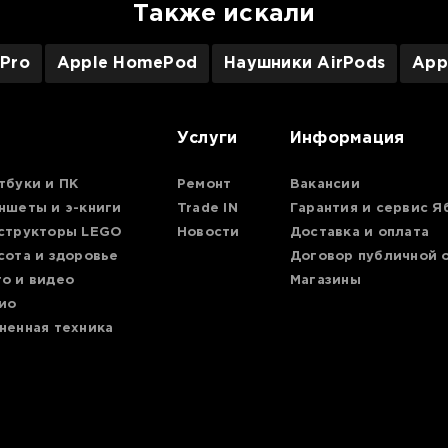
Также искали
 Pro
Apple HomePod
Наушники AirPods
App
Услуги
Информация
тбуки и ПК
Ремонт
Вакансии
ншеты и э-книги
Trade IN
Гарантия и сервис Я
структоры LEGO
Новости
Доставка и оплата
сота и здоровье
Договор публичной 
о и видео
Магазины
ио
ненная техника