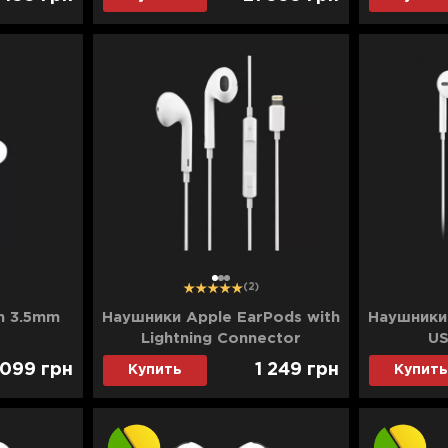
1
2
3
(2)
h 3.5mm
Наушники Apple EarPods with
Наушники 
Lightning Connector
US
(MWTY3)
 099
грн
1 249
грн
Купить
Купить