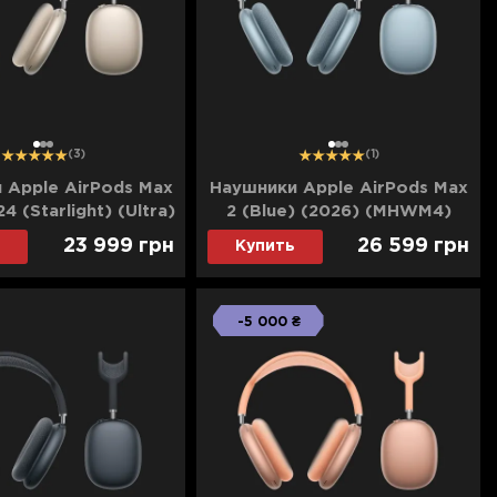
1
2
3
1
2
3
(3)
(1)
 Apple AirPods Max
Наушники Apple AirPods Max
 (Starlight) (Ultra)
2 (Blue) (2026) (MHWM4)
23 999
грн
26 599
грн
Купить
-5 000 ₴