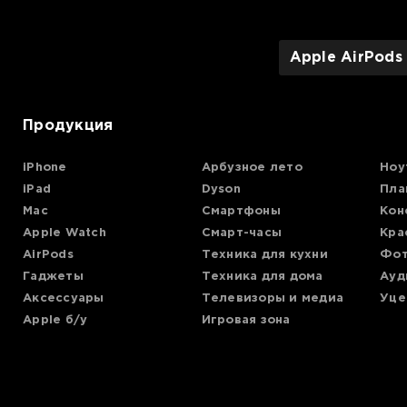
Apple AirPods
Продукция
iPhone
Арбузное лето
Ноу
iPad
Dyson
Пла
Mac
Смартфоны
Кон
Apple Watch
Смарт-часы
Кра
AirPods
Техника для кухни
Фот
Гаджеты
Техника для дома
Ауд
Аксессуары
Телевизоры и медиа
Уце
Apple б/у
Игровая зона