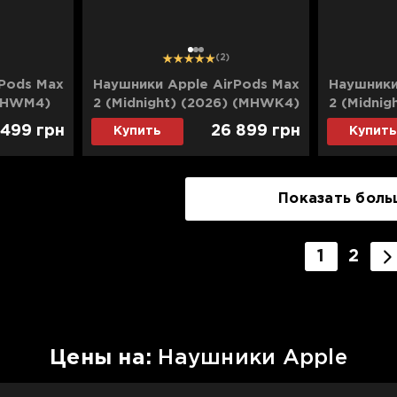
1
2
3
(2)
Pods Max
Наушники Apple AirPods Max
Наушники
(MHWM4)
2 (Midnight) (2026) (MHWK4)
2 (Midni
 499
грн
26 899
грн
Купить
Купить
Показать боль
1
2
Цены на:
Наушники Apple