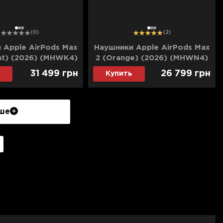
1
2
3
1
2
3
(0)
(2)
 Apple AirPods Max
Наушники Apple AirPods Max
ght) (2026) (MHWK4)
2 (Orange) (2026) (MHWN4)
(Ultra)
31 499
грн
26 799
грн
Купить
ше