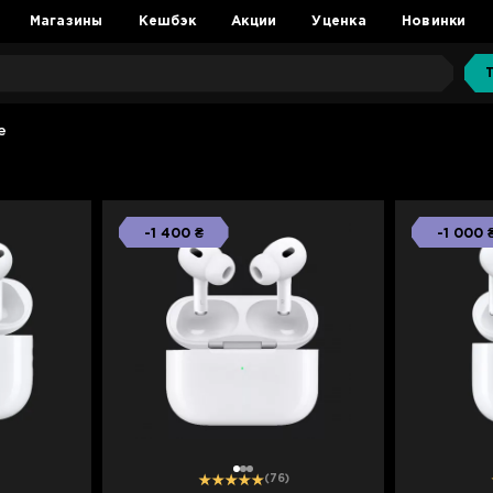
Магазины
Кешбэк
Акции
Уценка
Новинки
е
-1 400 ₴
-1 000 
1
2
3
(76)