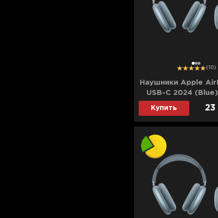
Для телевизоров
Микроволновые печи
Для проекторов
Аксессуары для кофемашин
Для 3D-принтеров
Чистящие средства
Термочашки
1
2
3
(10)
Для принтеров
Показать все
>>
Наушники Apple Air
USB-C 2024 (Blue) 
Для кофемашин
23
Купить
Для кухни
Для пылесосов