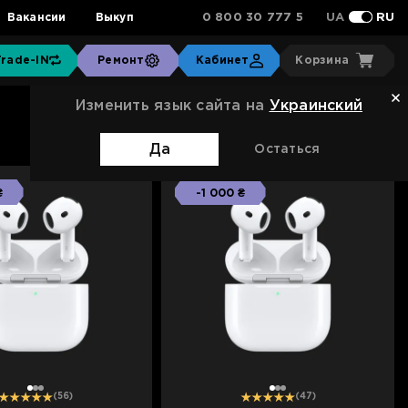
0 800 30 777 5
Вакансии
Выкуп
UA
RU
Trade-IN
Ремонт
Кабинет
Корзина
Изменить язык сайта на
Украинский
Сортировка:
Стандартная
Да
Остаться
₴
-1 000 ₴
1
2
3
1
2
3
(56)
(47)