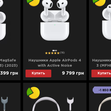
1
2
3
(16)
 MagSafe
Наушники Apple AirPods 4
Наушники
3) (2023)
with Active Noise
3 (MFHP
Cancellation (MXP93) (2024)
 399
грн
9 799
грн
Купить
Купить
(Ultra)
-1 850 