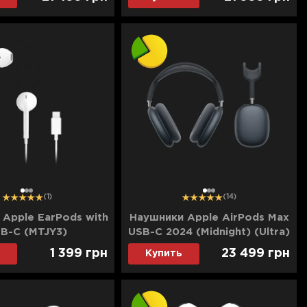
1
2
3
1
2
3
(1)
(14)
Apple EarPods with
Наушники Apple AirPods Max
B-C (MTJY3)
USB-C 2024 (Midnight) (Ultra)
1 399
грн
23 499
грн
Купить