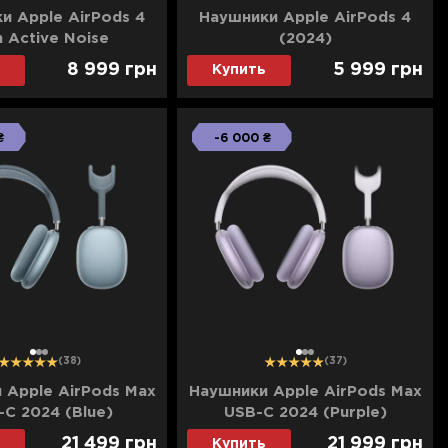
и Apple AirPods 4
Наушники Apple AirPods 4
h Active Noise
(2024)
tion (MXP93) (2024)
8 999
грн
5 999
грн
Купить
₴
-6 000 ₴
1
2
3
1
2
3
(38)
(37)
 Apple AirPods Max
Наушники Apple AirPods Max
-C 2024 (Blue)
USB-C 2024 (Purple)
21 499
грн
21 999
грн
Купить