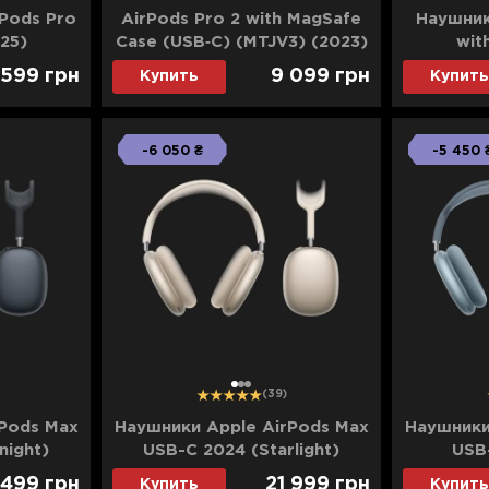
Pods Pro
AirPods Pro 2 with MagSafe
Наушник
25)
Case (USB‑C) (MTJV3) (2023)
wit
Cancella
 599
грн
9 099
грн
Купить
Купить
-6 050 ₴
-5 450 
1
2
3
(39)
Pods Max
Наушники Apple AirPods Max
Наушники
night)
USB-C 2024 (Starlight)
USB
 499
грн
21 999
грн
Купить
Купить