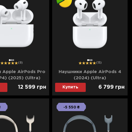
1
2
3
1
2
3
(9)
(15)
 Apple AirPods Pro
Наушники Apple AirPods 4
4) (2025) (Ultra)
(2024) (Ultra)
12 599
грн
6 799
грн
Купить
₴
-5 550 ₴