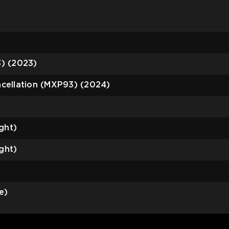
) (2023)
cellation (MXP93) (2024)
ght)
ght)
e)