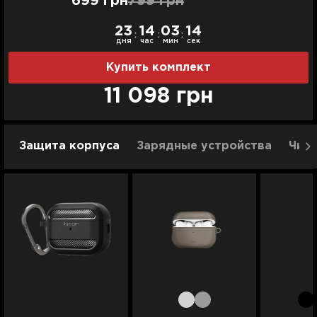
699 грн
799 грн
23
14
03
14
:
:
:
дня
час
мин
сек
Купить комплект
11 098 грн
Защита корпуса
Зарядные устройства
Чист