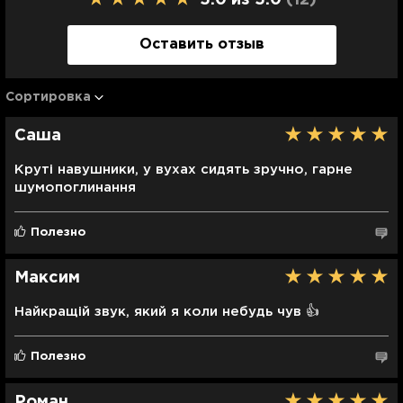
внутреннего давления
региона.
Цвет устройства
Оставить отзыв
Тип наушников
White
*Комплектация и характеристики могут быть
Внутриканальные
изменены изготовителем без дополнительного
предупреждения.
Сортировка
Шумоподавление
Цвет изделия на фотографии может незначительно
Да
отличаться от оттенка реального изделия —
Саша
изображение зависит от настроек цветопередачи
вашего монитора.
Круті навушники, у вухах сидять зручно, гарне
шумопоглинання
Полезно
Максим
Найкращій звук, який я коли небудь чув 👍
Полезно
Роман