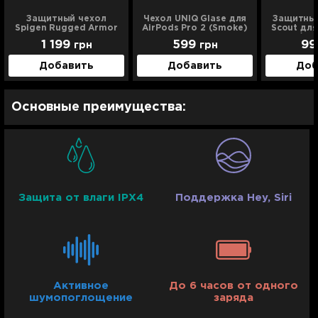
Защитный чехол
Чехол UNIQ Glase для
Защитный
Spigen Rugged Armor
AirPods Pro 2 (Smoke)
Scout для
для AirPods Pro 2
(2nd/1st
1 199
599
9
грн
грн
(2nd/1st gen) (Black)
Добавить
Добавить
Доб
Основные преимущества:
Защита от влаги IPX4
Поддержка Hey, Siri
Активное
До 6 часов от одного
шумопоглощение
заряда