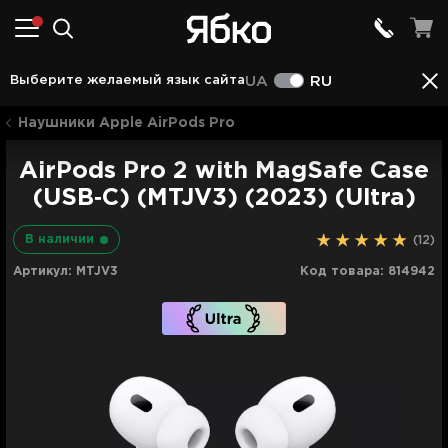
Аксессуары
Описание
Характеристики
Отзы
Выберите желаемый язык сайта
UA
RU
Наушники Apple AirPods Pro
AirPods Pro 2 with MagSafe Case
(USB‑C) (MTJV3) (2023) (Ultra)
В наличии
(12)
Артикул:
MTJV3
Код товара:
814942