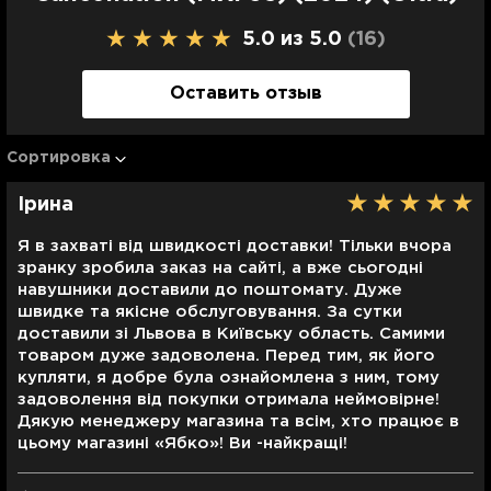
Размер
С поддержкой USB-C
динамическим диапазоном; Специальный усилитель с
региона.
46.2 х 50.1 х 21.2 мм
5.0 из 5.0
(16
)
широким динамическим диапазоном; Система
выравнивания внутреннего давления
*Комплектация и характеристики могут быть
Цвет устройства
изменены изготовителем без дополнительного
Оставить отзыв
Тип наушников
White
предупреждения.
Вкладыши
Цвет изделия на фотографии может незначительно
отличаться от оттенка реального изделия —
Сортировка
Шумоподавление
изображение зависит от настроек цветопередачи
Да
вашего монитора.
Ірина
Я в захваті від швидкості доставки! Тільки вчора
зранку зробила заказ на сайті, а вже сьогодні
навушники доставили до поштомату. Дуже
швидке та якісне обслуговування. За сутки
доставили зі Львова в Київську область. Самими
товаром дуже задоволена. Перед тим, як його
купляти, я добре була ознайомлена з ним, тому
задоволення від покупки отримала неймовірне!
Дякую менеджеру магазина та всім, хто працює в
цьому магазині «Ябко»! Ви -найкращі!