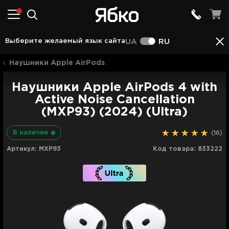
Аксессуары
Описание
Характеристики
Отзы
Выберите желаемый язык сайта
UA
RU
Наушники Apple AirPods
Наушники Apple AirPods 4 with
Active Noise Cancellation
(MXP93) (2024) (Ultra)
В наличии
(16)
Артикул:
MXP93
Код товара:
833222