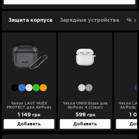
Защита корпуса
Зарядные устройства
Чист
Чехол LAUT HUEX
Чехол UNIQ Glase для
Чехол LA
PROTECT для AirPods
AirPods 4 (Clear)
AirPods 
4 (Black)
1 149
599
1 0
грн
грн
Добавить
Добавить
Доб