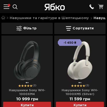
Навушники та гарнітури в Шептицькому
Навуш
Навушники Sony в Шептицькому
Фільтр
Сортувати
-1 450 ₴
(2)
(2)
Навушники Sony WH-
Навушники Sony WH-
1000XM4
1000XM5 (Silver)
(WH1000XM4B.CE7) (Black)
(WH1000XM5S.CE7) (EU)
10 999
грн
11 599
грн
Купити
Купити