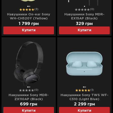
(3)
(0)
Навушники On-ear Sony
Навушники Sony MDR-
WH-CH520Y (Yellow)
EX15AP (Black)
(WHCH520Y.CE7)
(MDREX15APB.CE7)
1 799
грн
329
грн
Купити
Купити
(0)
(1)
Навушники Sony MDR-
Навушники Sony TWS WF-
ZX110AP (Black)
C510 (Light Blue)
(MDRZX110APB.CE7)
699
грн
2 299
грн
Купити
Купити