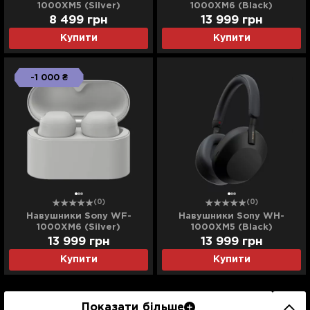
1000XM5 (Silver)
1000XM6 (Black)
(WF1000XM5S.CE7) (EU)
(WF1000XM6B.CE7)
8 499
грн
13 999
грн
Купити
Купити
-1 000 ₴
(0)
(0)
Навушники Sony WF-
Навушники Sony WH-
1000XM6 (Silver)
1000XM5 (Black)
(WF1000XM6S.CE7)
(WH1000XM5B.CE7) (UA)
13 999
грн
13 999
грн
Купити
Купити
Показати більше