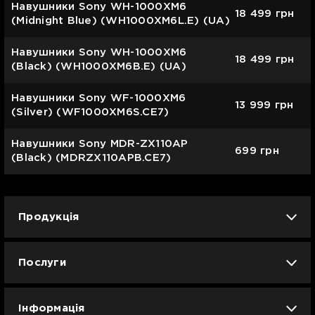
Навушники Sony WH-1000XM6
18 499
грн
(Midnight Bluе) (WH1000XM6L.E) (UA)
Навушники Sony WH-1000XM6
18 499
грн
(Black) (WH1000XM6B.E) (UA)
Навушники Sony WF-1000XM6
13 999
грн
(Silver) (WF1000XM6S.CE7)
Навушники Sony MDR-ZX110AP
699
грн
(Black) (MDRZX110APB.CE7)
Продукція
iPhone
iPad
Mac
Apple Watch
Послуги
AirPods
Гаджети
Аксесуари
Ремонт
Trade IN
Новини
Apple б/у
Кавунове літо
Dyson
Інформація