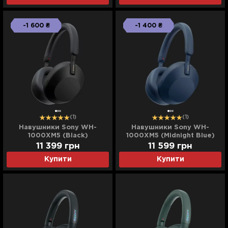
-1 600 ₴
-1 400 ₴
(1)
(1)
Навушники Sony WH-
Навушники Sony WH-
1000XM5 (Black)
1000XM5 (Midnight Blue)
(WH1000XM5B.CE7) (EU)
(WH1000XM5L.CE7) (EU)
11 399
грн
11 599
грн
Купити
Купити