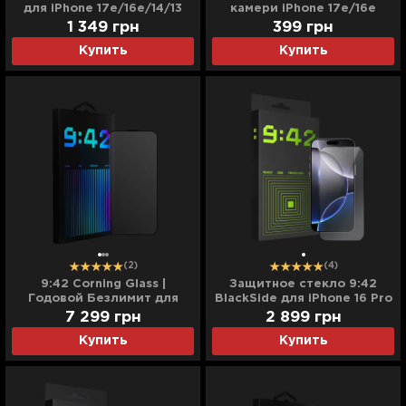
для iPhone 17e/16e/14/13
камери iPhone 17e/16e
Pro/13
(Clear)
1 349
грн
399
грн
Купить
Купить
(2)
(4)
9:42 Corning Glass |
Защитное стекло 9:42
Годовой Безлимит для
BlackSide для iPhone 16 Pro
iPhone 16 Pro Max
Max
7 299
грн
2 899
грн
Купить
Купить