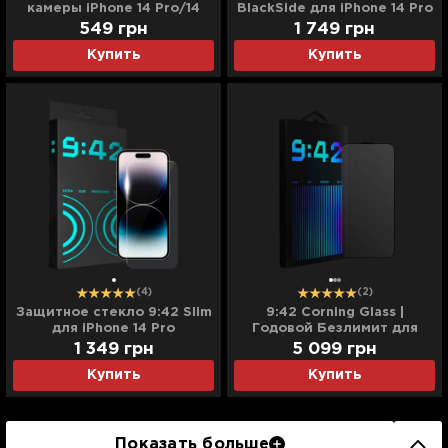
камеры iPhone 14 Pro/14
BlackSide для iPhone 14 Pro
Pro Max (Clear)
549
грн
1 749
грн
Купить
Купить
(4)
(2)
Защитное стекло 9:42 Slim
9:42 Corning Glass |
для iPhone 14 Pro
Годовой Безлимит для
iPhone 16/15/14 Pro
1 349
грн
5 099
грн
Купить
Купить
Показать больше