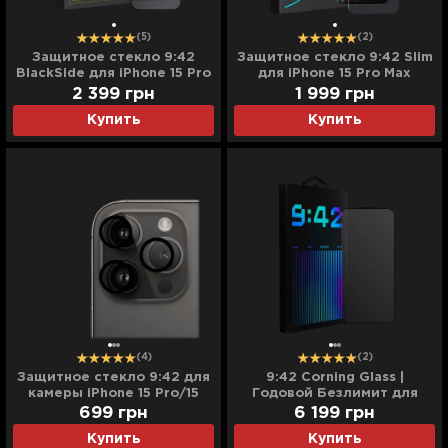
(5)
(2)
Защитное стекло 9:42
Защитное стекло 9:42 Slim
BlackSide для iPhone 15 Pro
для iPhone 15 Pro Max
Max
2 399
грн
1 999
грн
Купить
Купить
(4)
(2)
Защитное стекло 9:42 для
9:42 Corning Glass |
камеры iPhone 15 Pro/15
Годовой Безлимит для
Pro Max (Clear)
iPhone 15 Pro
699
грн
6 199
грн
Купить
Купить