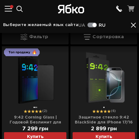
Аксессуары в Шептицком
Защитное стекло и 
Выберите желаемый язык сайта
UA
RU
Стекло и пленки для iPhone в Шептиц
Фильтр
Сортировка
(2)
(6)
9:42 Corning Glass |
Защитное стекло 9:42
Годовой Безлимит для
BlackSide для iPhone 17/16
iPhone 17/16 Pro
Pro
7 299
грн
2 899
грн
Купить
Купить