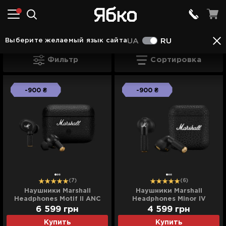
Наушники в Камянце - Подольском
Наушники M
Выберите желаемый язык сайта
UA
RU
Наушники Marshall в Камянце - Подол
Фильтр
Сортировка
-900 ₴
-900 ₴
(7)
(6)
Наушники Marshall
Наушники Marshall
Headphones Motif II ANC
Headphones Minor IV
(Black)
(Black)
6 599
грн
4 599
грн
Купить
Купить