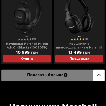
(0)
(1)
Наушники Marshall Milton
Наушники с
A.N.C. (Black) (1008039)
шумоподавлением Marshall
Monitor II A.N.C.
10 999
грн
13 499
грн
Купить
Предзаказ
Показать больше