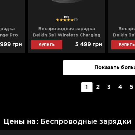
1
2
3
(1)
арядка
Беспроводная зарядка
Беспр
arge Pro
Belkin 3в1 Wireless Charging
Belkin 3в
25Вт Dock
Stand with Qi2 15W (Black)
Stand wi
 999
грн
5 499
грн
Купить
Купить
Показать боль
1
2
3
4
5
Цены на:
Беспроводные зарядки