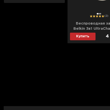
1
2
3
(2)
Беспроводная з
Belkin 3в1 UltraCh
Magnetic Charging 
4
Купить
(Sand)