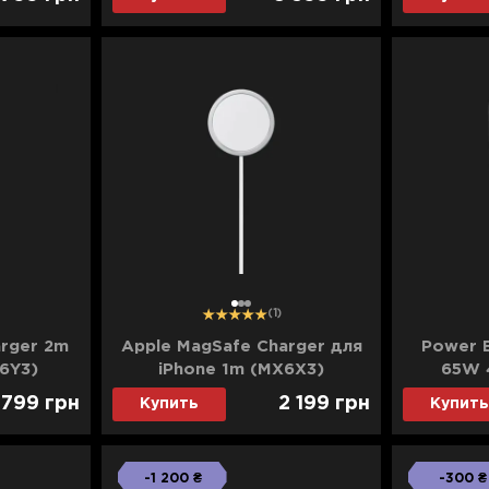
(Black)
(500
1
2
3
(1)
rger 2m
Apple MagSafe Charger для
Power 
6Y3)
iPhone 1m (MX6X3)
65W 
PMC
 799
грн
2 199
грн
Купить
Купить
-1 200 ₴
-300 ₴