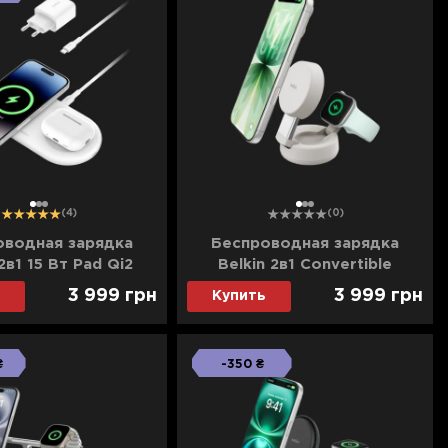
1
2
3
1
2
3
(4)
(0)
оводная зарядка
Беспроводная зарядка
2в1 15 Вт Pad Qi2
Belkin 2в1 Convertible
(White)
Magnetic Charging 25Вт Dock
3 999
грн
3 999
грн
Купить
(Sand)
₴
-350 ₴