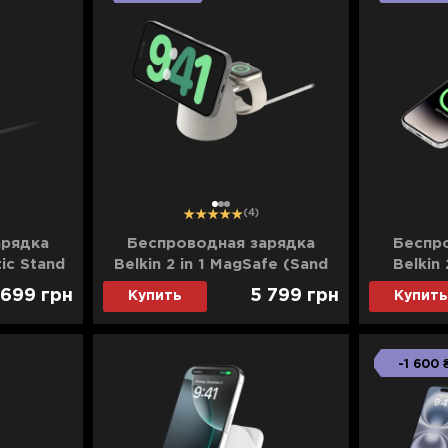
1
2
3
(4)
арядка
Беспроводная зарядка
Беспр
ic Stand
Belkin 2 in 1 MagSafe (Sand
Belkin 
Mass)
 699
грн
5 799
грн
Купить
Купить
-1 600 