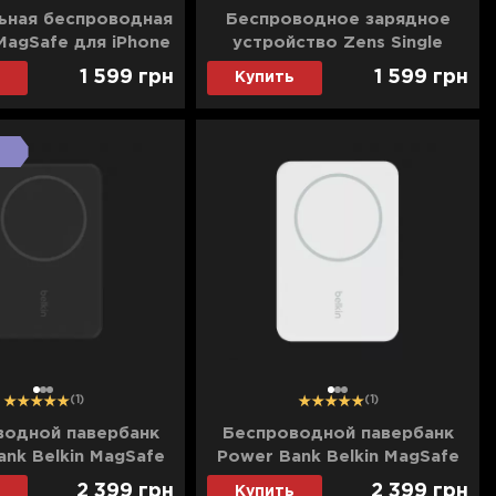
ьная беспроводная
Беспроводное зарядное
MagSafe для iPhone
устройство Zens Single
(MHXH3)
Aluminium Wireless Charger
1 599
грн
1 599
грн
Купить
18W (Black) (ZESC14B/00)
1
2
3
1
2
3
(1)
(1)
водной павербанк
Беспроводной павербанк
nk Belkin MagSafe
Power Bank Belkin MagSafe
less with Stand
Wireless with Stand
2 399
грн
2 399
грн
Купить