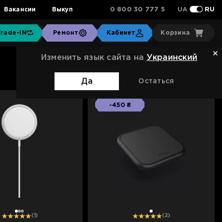
0 800 30 777 5
Вакансии
Выкуп
UA
RU
Trade-IN
Ремонт
Кабинет
Корзина
Изменить язык сайта на
Украинский
Сортировка:
Стандартная
Да
Остаться
-450 ₴
1
2
3
1
(1)
(2)