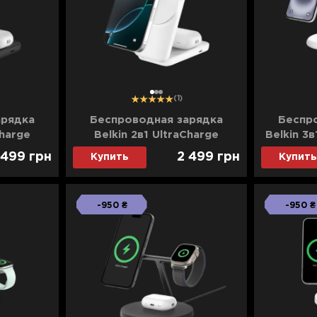
1
2
3
(1)
арядка
Беспроводная зарядка
Беспр
Charge
Belkin 2в1 UltraCharge
Belkin 3в
Charging
Foldable Magnetic Charging
 499
грн
2 499
грн
Купить
Купить
)
25Вт (White)
-950 ₴
-950 ₴