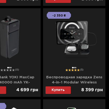
0mAh) (Black)
(5000mAh) (White)
-2 350 ₴
1
2
3
1
2
3
(0)
(5)
Bank YOKI MaxCap
Беcпроводная зарядка Zens
40000 mAh YK-
4-in-1 Modular Wireless
4061 (Black)
Charger with iPad Charging
4 699
грн
8 399
грн
Купить
Stand (ZEAPM03/00) (Black)