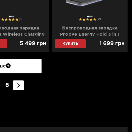
1
2
3
1
2
3
(1)
(2)
оводная зарядка
Беспроводная зарядка
1 Wireless Charging
Proove Energy Fold 3 in 1
th Qi2 15W (White)
(Black)
5 499
грн
1 699
грн
Купить
ше
6