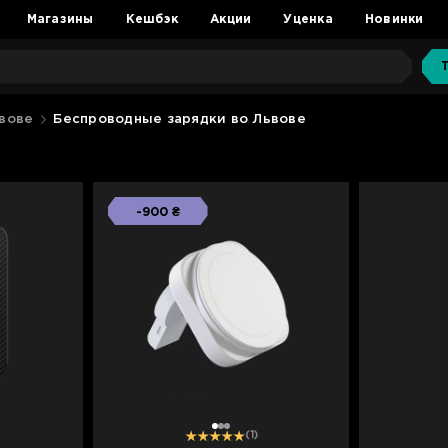
Магазины
Кешбэк
Акции
Уценка
Новинки
вове
Беспроводные зарядки во Львове
-900 ₴
1
2
3
(1)