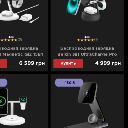
1
2
3
1
2
3
(3)
(1)
оводная зарядка
Беспроводная зарядка
1 Magnetic Qi2 15Вт
Belkin 3в1 UltraCharge Pro
(White)
Magnetic Charging 25Вт Dock
6 599
грн
4 999
грн
Купить
(Charcoal)
-150 ₴