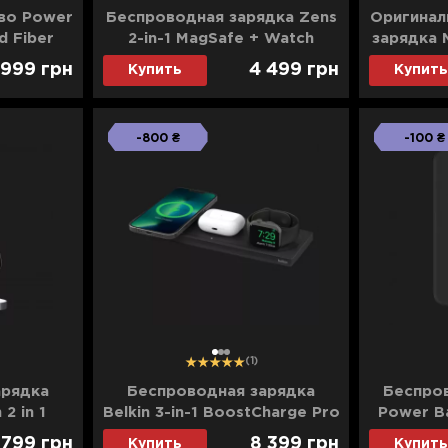
во Power
Беспроводная зарядка Zens
Оригинал
d Fiber
2-in-1 MagSafe + Watch
зарядка 
00mAh)
Travel Charger (White)
 999
грн
4 499
грн
Купить
Купить
ray)
(ZEDC24W/00)
-800 ₴
-100 ₴
1
2
3
(1)
арядка
Беспроводная зарядка
Беспро
2 in 1
Belkin 3-in-1 BoostCharge Pro
Power Ba
tand (ST-
MagSafe Wireless Stand
Wire
 799
грн
8 399
грн
Купить
Купить