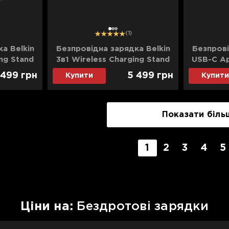
1
2
3
(1)
а Belkin
Безпровідна зарядка Belkin
Безпрові
ing Stand
3в1 Wireless Charging Stand
USB-C Ap
lack)
with Qi2 15W (White)
 499
грн
5 499
грн
Купити
Купити
Показати біль
1
2
3
4
5
Цiни на:
Бездротові зарядки