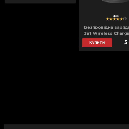
1
2
3
(1)
Безпровідна зарядк
3в1 Wireless Charg
with Qi2 15W (B
5
Купити