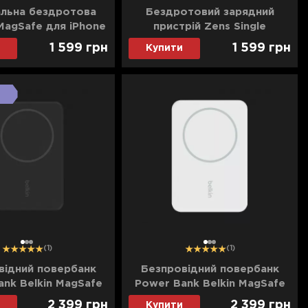
альна бездротова
Бездротовий зарядний
MagSafe для iPhone
пристрій Zens Single
(MHXH3)
Aluminium Wireless Charger
1 599
грн
1 599
грн
Купити
18W (Black) (ZESC14B/00)
1
2
3
1
2
3
(1)
(1)
відний повербанк
Безпровідний повербанк
nk Belkin MagSafe
Power Bank Belkin MagSafe
less with Stand
Wireless with Stand
2 399
грн
2 399
грн
Купити