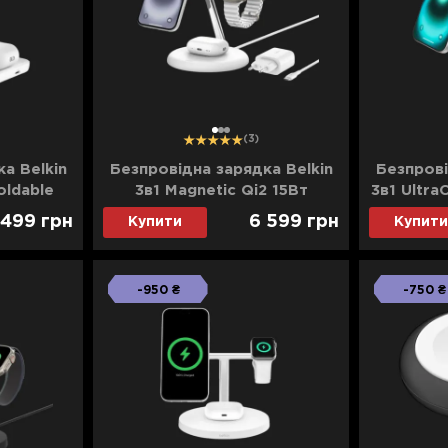
1
2
3
(3)
а Belkin
Безпровідна зарядка Belkin
Безпрові
oldable
3в1 Magnetic Qi2 15Вт
3в1 Ultra
g 25Вт
(White)
Char
 499
грн
6 599
грн
Купити
Купити
-950 ₴
-750 ₴