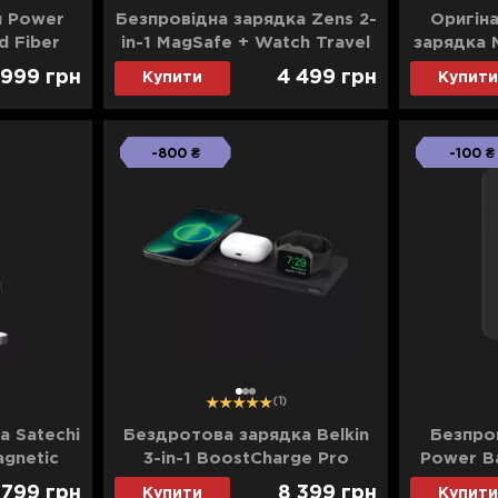
й Power
Безпровідна зарядка Zens 2-
Оригін
d Fiber
in-1 MagSafe + Watch Travel
зарядка 
00mAh)
Charger (White)
 999
грн
4 499
грн
Купити
Купити
ray)
(ZEDC24W/00)
-800 ₴
-100 ₴
1
2
3
(1)
а Satechi
Бездротова зарядка Belkin
Безпро
agnetic
3-in-1 BoostCharge Pro
Power Ba
T-WMCS2M)
MagSafe Wireless Stand
Wire
 799
грн
8 399
грн
Купити
Купити