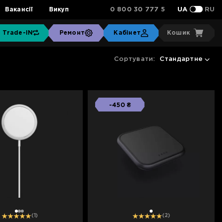
0 800 30 777 5
Вакансії
Викуп
UA
RU
Trade-IN
Ремонт
Кабінет
Кошик
Сортувати:
Стандартне
-450 ₴
1
2
3
1
(1)
(2)