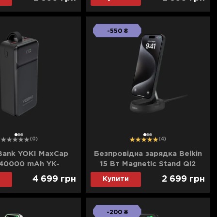
0mAh) (Black)
(5000mAh) (White)
-550 ₴
1
2
3
1
2
3
(0)
(4)
Bank YOKI MaxCap
Безпровідна зарядка Belkin
40000 mAh YK-
15 Вт Magnetic Stand Qi2
4061 (Black)
(Black)
4 699
грн
2 699
грн
Купити
-200 ₴