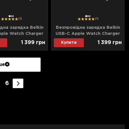
1
2
3
1
2
3
(1)
(1)
дна зарядка Belkin
Безпровідна зарядка Belkin
ple Watch Charger
USB-C Apple Watch Charger
(Black)
(White)
1 399
грн
1 399
грн
Купити
ше
6