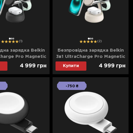
1
2
3
1
2
3
(1)
(2)
дна зарядка Belkin
Безпровідна зарядка Belkin
Charge Pro Magnetic
3в1 UltraCharge Pro Magnetic
ging 25Вт Dock
Charging 25Вт Dock (Sand)
4 999
грн
4 999
грн
Купити
(Charcoal)
-750 ₴