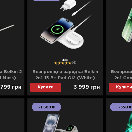
1
2
3
(4)
 Belkin 2
Безпровідна зарядка Belkin
Безпрові
d Mass)
2в1 15 Вт Pad Qi2 (White)
2в1 Con
Chargin
 799
грн
3 999
грн
Купити
Купити
-1 600 ₴
-350 ₴