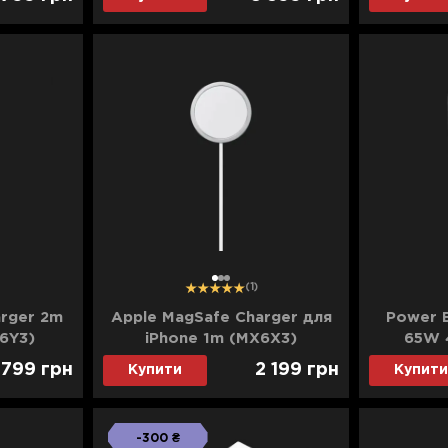
(Black)
(500
1
2
3
(1)
rger 2m
Apple MagSafe Charger для
Power 
6Y3)
iPhone 1m (MX6X3)
65W 
PMC
 799
грн
2 199
грн
Купити
Купити
-300 ₴