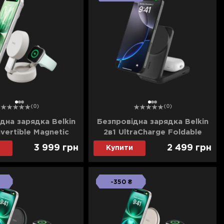
1
2
3
1
2
3
(0)
(0)
дна зарядка Belkin
Безпровідна зарядка Belkin
vertible Magnetic
2в1 UltraCharge Foldable
g 25Вт Dock (Sand)
Magnetic Charging 25Вт
3 999
грн
2 499
грн
Купити
(Black)
-350 ₴