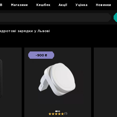
2B
Магазини
Кешбек
Акції
Уцінка
Новинки
здротові зарядки у Львові
-900 ₴
1
2
3
(1)