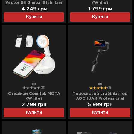
Vector SE Gimbal Stabilizer
(White)
4 249
грн
1 799
грн
Купити
Купити
(0)
(1)
Стедікам Comitok MOTA
Триосьовий стабілізатор
(White)
AOCHUAN Professional
Gimbal Stabilizer SMART S2
2 799
грн
5 999
грн
(Black)
Купити
Купити