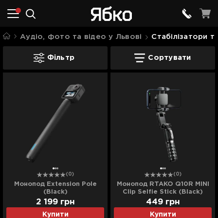
Аудіо, фото та відео у Львові
Стабілізатори т
Стабілізатори та штативи у Львові
Фільтр
Сортувати
(0)
(0)
Монопод Extension Pole
Монопод RTAKO Q10R MINI
(Black)
Clip Selfie Stick (Black)
2 199
грн
449
грн
Купити
Купити