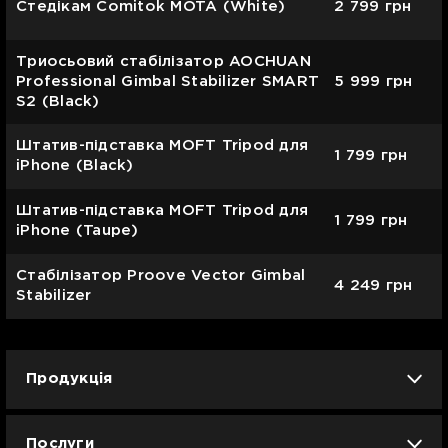
Стедікам Comitok MOTA (White)
2 799
грн
Триосьовий стабілізатор AOCHUAN
Professional Gimbal Stabilizer SMART
5 999
грн
S2 (Black)
Штатив-підставка MOFT Tripod для
1 799
грн
iPhone (Black)
Штатив-підставка MOFT Tripod для
1 799
грн
iPhone (Taupe)
Стабілізатор Proove Vector Gimbal
4 249
грн
Stabilizer
Продукція
iPhone
iPad
Mac
Apple Watch
Послуги