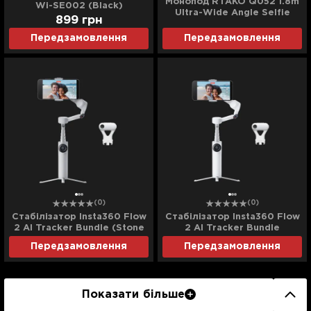
Монопод RTAKO Q052 1.8m
Wi-SE002 (Black)
Ultra-Wide Angle Selfie
899
грн
Stick (With Bluetooth
Remote)
Передзамовлення
Передзамовлення
(0)
(0)
Стабілізатор Insta360 Flow
Стабілізатор Insta360 Flow
2 AI Tracker Bundle (Stone
2 AI Tracker Bundle
Gray)
(Summit White)
Передзамовлення
Передзамовлення
Показати більше