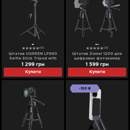
(0)
(0)
Штатив UGREEN LP680
Штатив Zomei 1200 для
Selfie Stick Tripod with
цифрових фотокамер
Bluetooth Remote (Black)
1 299
грн
1 599
грн
(15609)
Купити
Купити
-150 ₴