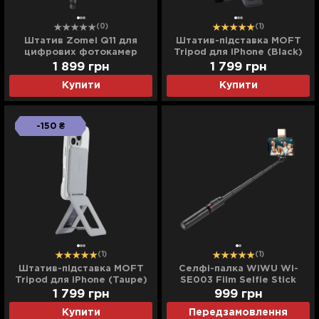
(0)
(1)
Штатив Zomei Q11 для
Штатив-підставка MOFT
цифрових фотокамер
Tripod для iPhone (Black)
1 899
грн
1 799
грн
Купити
Купити
-150 ₴
(1)
(1)
Штатив-підставка MOFT
Селфі-палка WiWU Wi-
Tripod для iPhone (Taupe)
SE003 Film Selfie Stick
(Black)
1 799
грн
999
грн
Купити
Передзамовлення