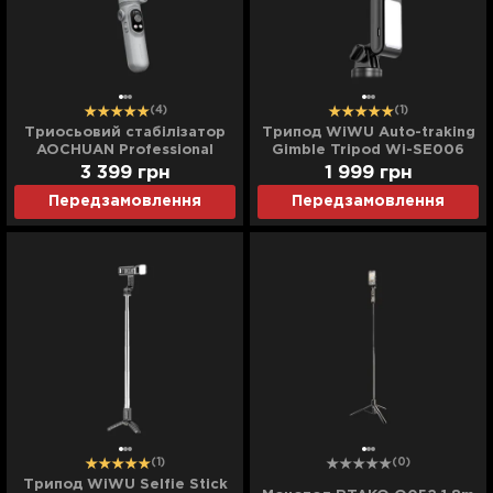
(4)
(1)
Триосьовий стабілізатор
Трипод WiWU Auto-traking
AOCHUAN Professional
Gimble Tripod Wi-SE006
Gimbal Stabilizer SMART X
(Black)
3 399
грн
1 999
грн
Pro Grey
Передзамовлення
Передзамовлення
(1)
(0)
Трипод WiWU Selfie Stick