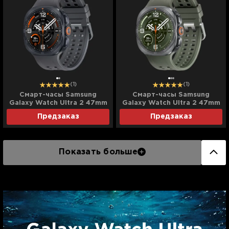
(1)
(1)
Смарт-часы Samsung
Смарт-часы Samsung
Galaxy Watch Ultra 2 47mm
Galaxy Watch Ultra 2 47mm
Titanium Gray LTE with
Titanium Silver LTE with
Предзаказ
Предзаказ
Black Marine Band (SM-
Olive Marine Band (SM-
L715FZKA) (Standard)
L715FZSA) (Standard)
Показать больше