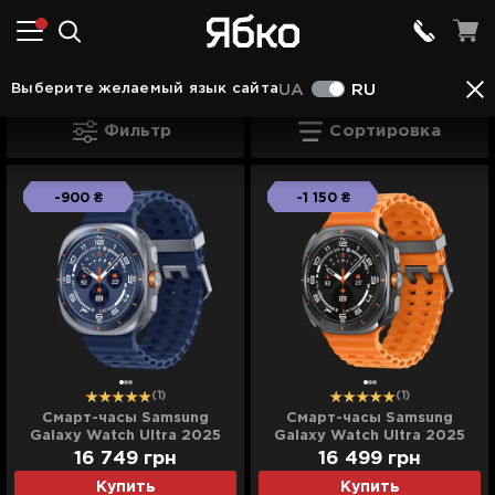
Смарт-часы во Львове
Смарт-часы Samsung во
Выберите желаемый язык сайта
UA
RU
Samsung Galaxy Watch Ultra во Львове
Фильтр
Сортировка
-900 ₴
-1 150 ₴
(1)
(1)
Смарт-часы Samsung
Смарт-часы Samsung
Galaxy Watch Ultra 2025
Galaxy Watch Ultra 2025
(Titanium Blue) (Standard)
(Titanium Gray) (Standard)
16 749
грн
16 499
грн
Купить
Купить