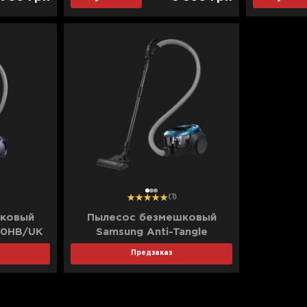
1
2
3
(1)
ковый
Пылесос безмешковый
F0HB/UK
Samsung Anti-Tangle
VC07M31D3HU/UK (Blue)
Предзаказ