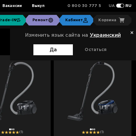
0 800 30 777 5
Вакансии
Выкуп
UA
RU
Trade-IN
Ремонт
Кабинет
Корзина
Изменить язык сайта на
Украинский
Сортировка:
Стандартная
Да
Остаться
1
2
3
1
2
3
(1)
(1)