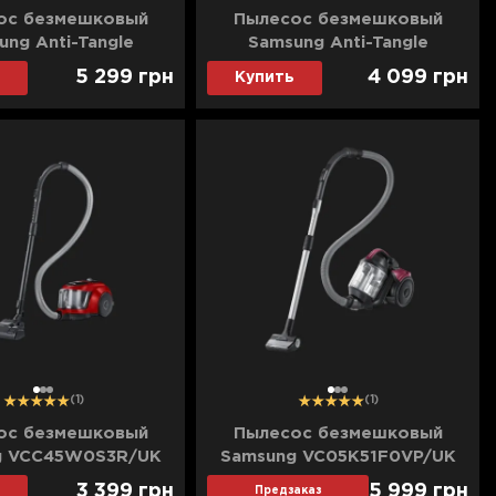
ос безмешковый
Пылесос безмешковый
ung Anti-Tangle
Samsung Anti-Tangle
31C0HG (Black)
VC07M3110VB/UK (Blue)
5 299
грн
4 099
грн
Купить
1
2
3
1
2
3
(1)
(1)
ос безмешковый
Пылесос безмешковый
g VCC45W0S3R/UK
Samsung VC05K51F0VP/UK
(Red)
3 399
грн
5 999
грн
Предзаказ