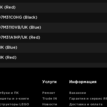
K (Red)
07M31C0HG (Black)
7M3110VB/UK (Blue)
07M31A1HP/UK (Red)
K (Blue)
K (Red)
Услуги
Информация
тбуки и ПК
Ремонт
Вакансии
ншеты и э-книги
Trade IN
Гарантия и сервис Я
структоры LEGO
Новости
Доставка и оплата