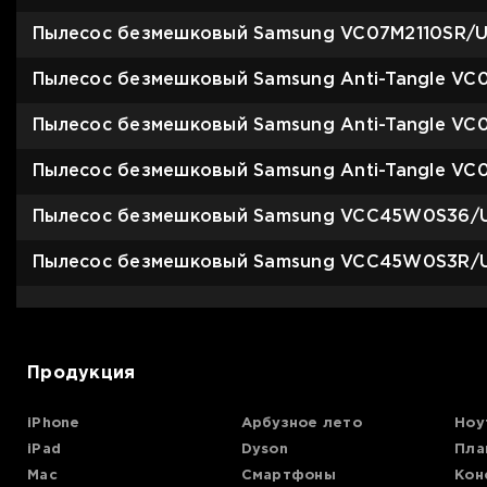
Для телевизоров
Пылесос безмешковый Samsung VC07M2110SR/U
Микроволновые печи
Для проекторов
Пылесос безмешковый Samsung Anti-Tangle VC
Аксессуары для кофемашин
Для 3D-принтеров
Чистящие средства
Пылесос безмешковый Samsung Anti-Tangle VC0
Термочашки
Для принтеров
Показать все
>>
Пылесос безмешковый Samsung Anti-Tangle VC
Пылесос безмешковый Samsung VCC45W0S36/U
Для кофемашин
Пылесос безмешковый Samsung VCC45W0S3R/U
Для кухни
Для пылесосов
Продукция
iPhone
Арбузное лето
Ноу
iPad
Dyson
Пла
Mac
Смартфоны
Кон