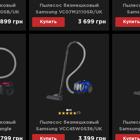
ковый
Пылесос безмешковый
Пылес
10SB/UK
Samsung VC07M2110SR/UK
Sams
(Red)
VC07M
 899
грн
3 699
грн
Купить
Купить
1
2
3
(1)
ковый
Пылесос безмешковый
Пылес
angle
Samsung VCC45W0S36/UK
Samsun
 (Red)
(Blue)
 799
грн
3 399
грн
Купить
Купить