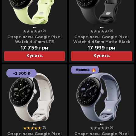
(0)
(0)
Смарт-часы Google Pixel
Смарт-часы Google Pixel
Watch 4 41mm LTE
Watch 4 45mm Matte Black
Champagne Gold Aluminum
Aluminum Case / Obsidian
17 759
грн
17 999
грн
Case / Lemongrass Active
Active Band
Купить
Купить
Band
-2 300 ₴
(3)
(0)
Смарт-часы Google Pixel
Смарт-часы Google Pixel