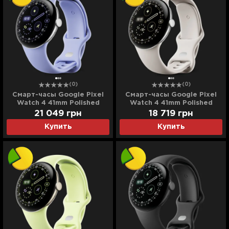
(0)
(0)
Смарт-часы Google Pixel
Смарт-часы Google Pixel
Watch 4 41mm Polished
Watch 4 41mm Polished
Silver Aluminum Case / Iris
Silver Aluminum Case /
21 049
грн
18 719
грн
Active Band (Ultra)
Porcelain Active Band
Купить
Купить
(Ultra)