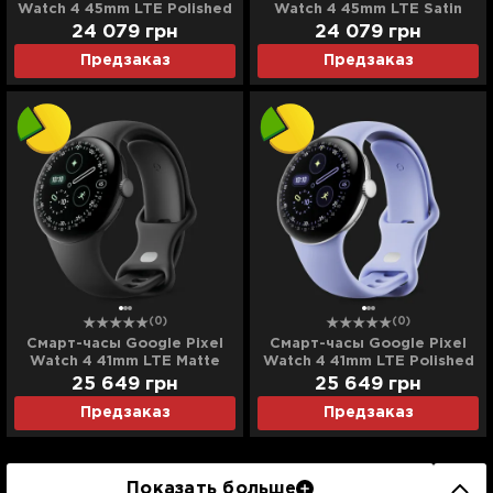
Watch 4 45mm LTE Polished
Watch 4 45mm LTE Satin
Silver Aluminum Case /
Moonstone Aluminum Case /
24 079
грн
24 079
грн
Porcelain Active Band
Moonstone Active Band
Предзаказ
Предзаказ
(0)
(0)
Смарт-часы Google Pixel
Смарт-часы Google Pixel
Watch 4 41mm LTE Matte
Watch 4 41mm LTE Polished
Black Aluminum Case /
Silver Aluminum Case / Iris
25 649
грн
25 649
грн
Obsidian Active Band
Active Band (Ultra)
Предзаказ
Предзаказ
(Ultra)
Показать больше