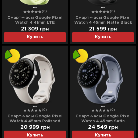
(0)
(0)
Смарт-часы Google Pixel
Смарт-часы Google Pixel
Watch 4 41mm LTE
Watch 4 45mm Matte Black
Champagne Gold Aluminum
Aluminum Case / Obsidian
21 309
грн
21 599
грн
Case / Lemongrass Active
Active Band (Ultra)
Купить
Купить
Band (Ultra)
(0)
(0)
Смарт-часы Google Pixel
Смарт-часы Google Pixel
Watch 4 45mm Polished
Watch 4 45mm Satin
Silver Aluminum Case /
Moonstone Aluminum Case /
20 999
грн
24 549
грн
Porcelain Active Band
Moonstone Active Band
Купить
Купить
(Ultra)
(Ultra)