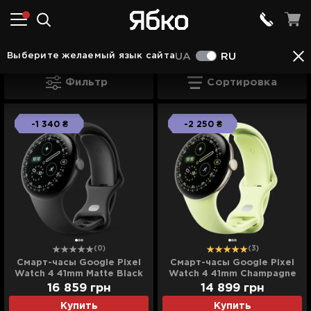
Смарт-часы в Нововолынске
Смарт-часы Goog
Выберите желаемый язык сайта
UA
RU
Смарт-часы Google Pixel Watch 4 в Но
Фильтр
Сортировка
-1 340 ₴
-2 250 ₴
(0)
(3)
Смарт-часы Google Pixel
Смарт-часы Google Pixel
Watch 4 41mm Matte Black
Watch 4 41mm Champagne
Aluminum Case / Obsidian
Gold Aluminum Case /
16 859
грн
14 899
грн
Active Band
Lemongrass Active Band
Купить
Купить