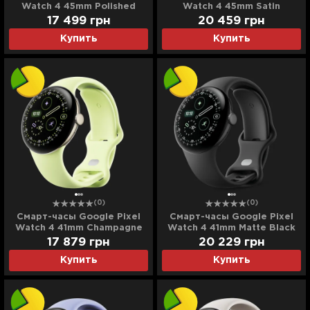
Watch 4 45mm Polished
Watch 4 45mm Satin
Silver Aluminum Case /
Moonstone Aluminum Case /
17 499
грн
20 459
грн
Porcelain Active Band
Moonstone Active Band
Купить
Купить
(0)
(0)
Смарт-часы Google Pixel
Смарт-часы Google Pixel
Watch 4 41mm Champagne
Watch 4 41mm Matte Black
Gold Aluminum Case /
Aluminum Case / Obsidian
17 879
грн
20 229
грн
Lemongrass Active Band
Active Band (Ultra)
Купить
Купить
(Ultra)