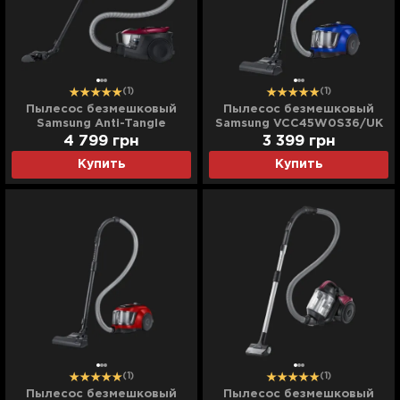
(1)
(1)
Пылесос безмешковый
Пылесос безмешковый
Samsung Anti-Tangle
Samsung VCC45W0S36/UK
VC07M31A1HP/UK (Red)
(Blue)
4 799
грн
3 399
грн
Купить
Купить
(1)
(1)
Пылесос безмешковый
Пылесос безмешковый