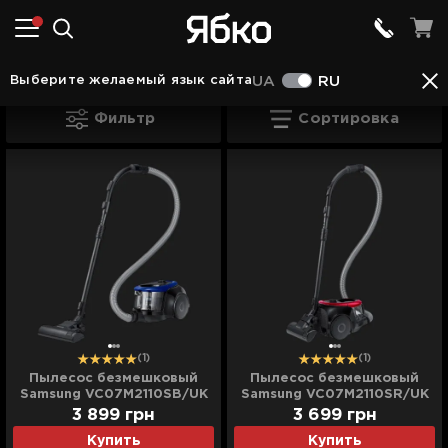
Пылесосы в Нововолынске
Пылесосы Samsung
Выберите желаемый язык сайта
UA
RU
Пылесосы Samsung в Нововолынске
Фильтр
Сортировка
(1)
(1)
Пылесос безмешковый
Пылесос безмешковый
Samsung VC07M2110SB/UK
Samsung VC07M2110SR/UK
(Blue)
(Red)
3 899
грн
3 699
грн
Купить
Купить