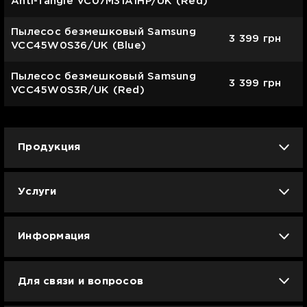
Anti-Tangle VC07M31A1HP/UK (Red)
Пылесос безмешковый Samsung
3 399
грн
VCC45W0S36/UK (Blue)
Пылесос безмешковый Samsung
3 399
грн
VCC45W0S3R/UK (Red)
Продукция
iPhone
iPad
Mac
Apple Watch
Услуги
AirPods
Гаджеты
Аксессуары
Ремонт
Trade IN
Новости
Apple б/у
Арбузное лето
Dyson
Информация
Смартфоны
Смарт-часы
Вакансии
Для связи и вопросов
Техника для кухни
Техника для дома
Гарантия и сервис Ябко