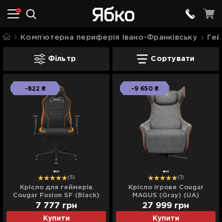
Компʼютерна периферія Івано-Франківську
Гей
Ігрові крісла Cougar Івано-Франківську
Фільтр
Сортувати
-822 ₴
-9 650 ₴
(5)
(1)
Крісло для геймерів
Крісло ігрове Cougar
Cougar Fusion SF (Black)
MAGUS (Gray) (UA)
(UA)
7 777
грн
27 999
грн
Купити
Купити