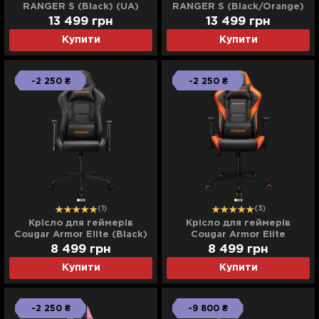
RANGER S (Black) (UA)
RANGER S (Black/Orange)
(UA)
13 499
грн
13 499
грн
Купити
Купити
-2 250 ₴
-2 250 ₴
(1)
(3)
Крісло для геймерів
Крісло для геймерів
Cougar Armor Elite (Black)
Cougar Armor Elite
(Orange/Black)
8 499
грн
8 499
грн
Купити
Купити
-2 250 ₴
-9 800 ₴