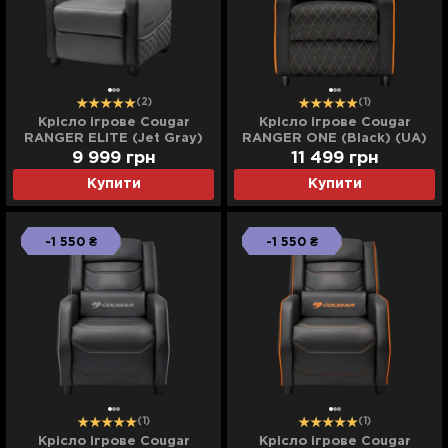
(2)
(1)
Крісло ігрове Cougar
Крісло ігрове Cougar
RANGER ELITE (Jet Gray)
RANGER ONE (Black) (UA)
(UA)
9 999
грн
11 499
грн
Купити
Купити
-1 550 ₴
-1 550 ₴
(1)
(1)
Крісло ігрове Cougar
Крісло ігрове Cougar