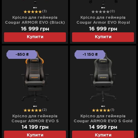
(3)
(0)
Крісло для геймерів
Крісло для геймерів
Cougar ARMOR EVO (Black)
Cougar Armor EVO Royal
(UA)
(Black) (UA)
16 999
грн
16 999
грн
Купити
Купити
-850 ₴
-1 150 ₴
(2)
(1)
Крісло для геймерів
Крісло для геймерів
Cougar ARMOR EVO S
Cougar ARMOR EVO S Gold
(Black) (UA)
(Black) (UA)
14 199
грн
14 999
грн
Купити
Купити