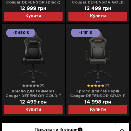
Cougar DEFENSOR (Black)
Cougar DEFENSOR GOLD
(UA)
(Black) (UA)
12 999
грн
12 499
грн
Купити
Купити
-3 650 ₴
-1 151 ₴
(0)
(2)
Крісло для геймерів
Крісло для геймерів
Cougar DEFENSOR GOLD F
Cougar DEFENSOR GRAY F
(Black) (UA)
(Gray) (UA)
12 499
грн
14 998
грн
Купити
Купити
Показати більше