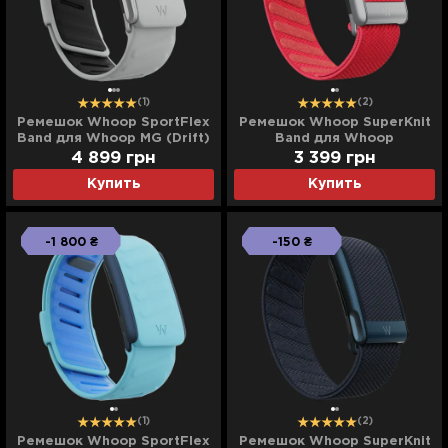
(1)
(2)
Ремешок Whoop SportFlex
Ремешок Whoop SuperKnit
Band для Whoop MG (Drift)
Band для Whoop
5.0/Peak/One (Rhodonite)
4 899
грн
3 399
грн
Купить
Купить
-1 800 ₴
-150 ₴
(1)
(2)
Ремешок Whoop SportFlex
Ремешок Whoop SuperKnit