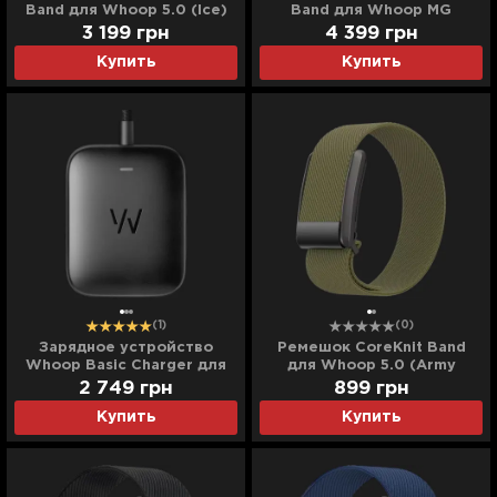
Band для Whoop 5.0 (Ice)
Band для Whoop MG
(Midnight)
3 199
грн
4 399
грн
Купить
Купить
(1)
(0)
Зарядное устройство
Ремешок CoreKnit Band
Whoop Basic Charger для
для Whoop 5.0 (Army
Whoop 5.0 One/Peak/MG
Green)
2 749
грн
899
грн
Life (Black)
Купить
Купить