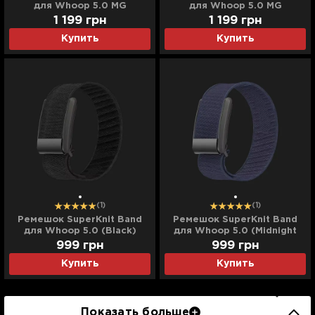
для Whoop 5.0 MG
для Whoop 5.0 MG
(Starlight)
(Yellow/White)
1 199
грн
1 199
грн
Купить
Купить
(1)
(1)
Ремешок SuperKnit Band
Ремешок SuperKnit Band
для Whoop 5.0 (Black)
для Whoop 5.0 (Midnight
Blue)
999
грн
999
грн
Купить
Купить
Показать больше