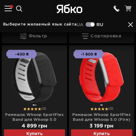
Аксессуары Ивано-Франковске
Аксессуары д
Выберите желаемый язык сайта
UA
RU
Аксессуары для Whoop Ивано-Франко
Фильтр
Сортировка
-400 ₴
-1 800 ₴
(2)
(2)
Ремешок Whoop SportFlex
Ремешок Whoop SportFlex
Band для Whoop 5.0
Band для Whoop 5.0 (Fire)
(Gravity)
4 899
грн
3 199
грн
Купить
Купить