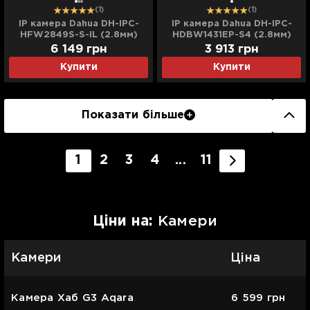
(1)
(1)
IP камера Dahua DH-IPC-
IP камера Dahua DH-IPC-
HFW2849S-S-IL (2.8мм)
HDBW1431EP-S4 (2.8мм)
6 149
грн
3 913
грн
Купити
Купити
Показати більше
1
2
3
4
...
11
Цiни на:
Камери
Камери
Ціна
Камера Хаб G3 Aqara
6 599
грн