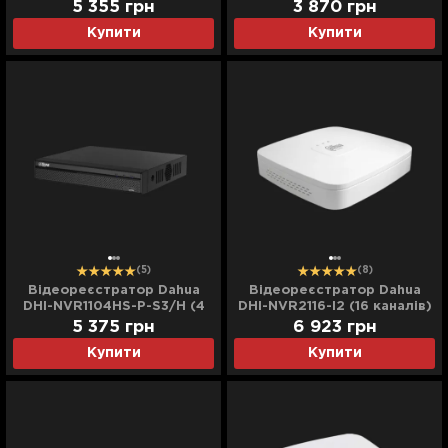
каналів) (Black)
5 355
грн
3 870
грн
Купити
Купити
(5)
(8)
Відеореєстратор Dahua
Відеореєстратор Dahua
DHI-NVR1104HS-P-S3/H (4
DHI-NVR2116-I2 (16 каналів)
канали) (Black)
(White)
5 375
грн
6 923
грн
Купити
Купити