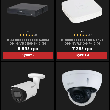
(1)
(6)
Відеореєстратор Dahua
Відеореєстратор Dahua
DHI-NVR2116HS-I2 (16
DHI-NVR2104-P-I2 (4
каналів) (Black)
канали) (White)
8 595
грн
7 353
грн
Купити
Купити