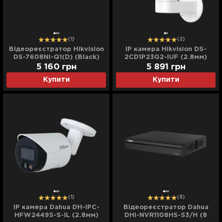
(1)
(2)
Відеореєстратор Hikvision
IP камера Hikvision DS-
DS-7608NI-Q1(D) (Black)
2CD1P23G2-IUF (2.8мм)
5 160
грн
5 891
грн
Купити
Купити
(1)
(8)
IP камера Dahua DH-IPC-
Відеореєстратор Dahua
HFW2449S-S-IL (2.8мм)
DHI-NVR1108HS-S3/H (8