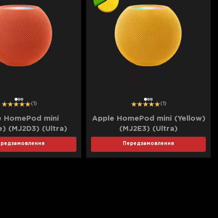
1
2
3
1
2
3
(1)
(1)
e HomePod mini
Apple HomePod mini (Yellow)
) (MJ2D3) (Ultra)
(MJ2E3) (Ultra)
ередзамовлення
Передзамовлення