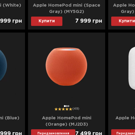
 (White)
Apple HomePod mini (Space
Apple Ho
Gray) (MY5G2)
Gray)
 999
грн
7 999
грн
Купити
Купити
1
2
3
(49)
i (Blue)
Apple HomePod mini
Apple H
(Orange) (MJ2D3)
 999
грн
7 499
грн
Передзамовлення
Передзам