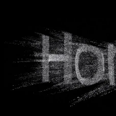
Для телевізорів
Мікрохвильові печі
Для проекторів
Аксесуари для кавомашин
Для 3D-принтерів
Засоби для чистки
Термочашки
Для принтерів
Показати все
>>
Для кавомашин
Для кухні
Для пилососів