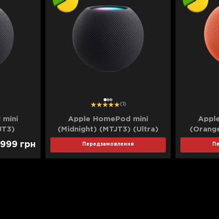
1
2
3
(1)
 mini
Apple HomePod mini
Appl
JT3)
(Midnight) (MTJT3) (Ultra)
(Orange
 999
грн
Передзамовлення
П