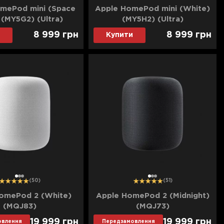
mePod mini (Space
Apple HomePod mini (White)
 (MY5G2) (Ultra)
(MY5H2) (Ultra)
8 999
грн
8 999
грн
Купити
1
2
3
1
2
3
(50)
(51)
omePod 2 (White)
Apple HomePod 2 (Midnight)
(MQJ83)
(MQJ73)
19 999
грн
19 999
грн
овлення
Передзамовлення