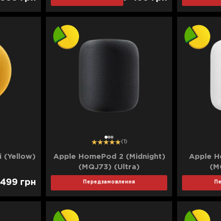
1
2
3
(1)
 (Yellow)
Apple HomePod 2 (Midnight)
Apple H
(MQJ73) (Ultra)
(M
 499
грн
Передзамовлення
П