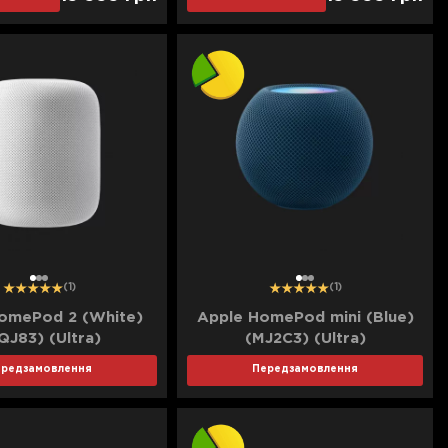
1
2
3
1
2
3
(1)
(1)
omePod 2 (White)
Apple HomePod mini (Blue)
QJ83) (Ultra)
(MJ2C3) (Ultra)
ередзамовлення
Передзамовлення