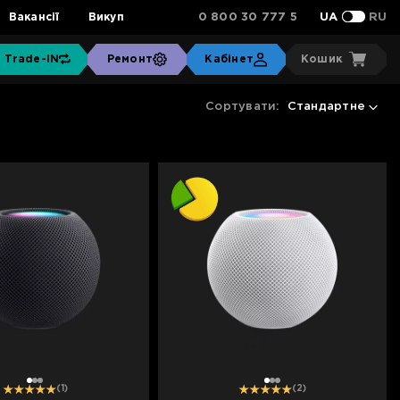
0 800 30 777 5
Вакансії
Викуп
UA
RU
Trade-IN
Ремонт
Кабінет
Кошик
Сортувати:
Стандартне
1
2
3
1
2
3
(1)
(2)