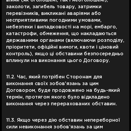
війни (як оголошені, так і неоголошені),
заколоти, загибель товару, затримки
перевізників, викликані аваріями або
несприятливими погодними умовами,
небезпеки і випадковості на морі, ембарго,
катастрофи, обмеження, що накладаються
державними органами (включаючи розподілу,
пріоритети, офіційні вимоги, квоти і ціновий
контроль), якщо ці обставини безпосередньо
вплинули на виконання цього Договору.
11.2. Час, який потрібен Сторонам для
виконання своїх зобов'язань за цим
Договором, буде продовжено на будь-який
термін, протягом якого було відкладено
виконання через перерахованих обставин.
11.3. Якщо через дію обставин непереборної
сили невиконання зобов’язань за цим