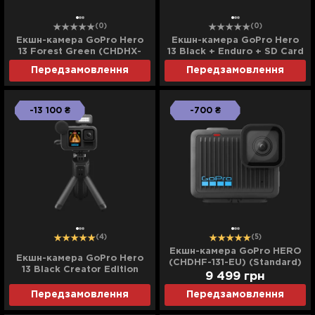
(0)
(0)
Екшн-камера GoPro Hero
Екшн-камера GoPro Hero
13 Forest Green (CHDHX-
13 Black + Enduro + SD Card
133-TH) (Ultra)
+ Handler Floating (CHDRB-
Передзамовлення
Передзамовлення
131-RW) (Ultra)
-13 100 ₴
-700 ₴
(4)
(5)
Екшн-камера GoPro HERO
Екшн-камера GoPro Hero
(CHDHF-131-EU) (Standard)
13 Black Creator Edition
9 499
грн
(CHDFB-131-EU) (Standard)
Передзамовлення
Передзамовлення