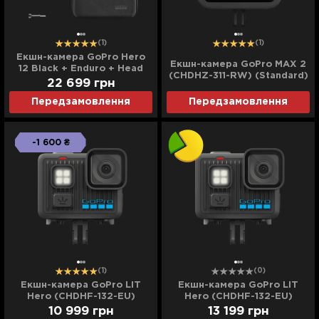
(1)
(1)
Екшн-камера GoPro Hero
Екшн-камера GoPro MAX 2
12 Black + Enduro + Head
(CHDHZ-311-RW) (Standard)
Strap + Handler Floating
22 699
грн
Передзамовлення
Передзамовлення
-1 600 ₴
(1)
(0)
Екшн-камера GoPro LIT
Екшн-камера GoPro LIT
Hero (CHDHF-132-EU)
Hero (CHDHF-132-EU)
(Standard)
(Ultra)
10 999
грн
13 199
грн