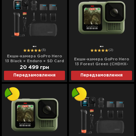
(5)
(2)
Екшн-камера GoPro Hero
Екшн-камера GoPro Hero
13 Black + Enduro + SD Card
13 Forest Green (CHDHX-
+ Handler Floating (CHDRB-
20 499
грн
133-TH) (Standard)
131-RW) (Standard)
Передзамовлення
Передзамовлення