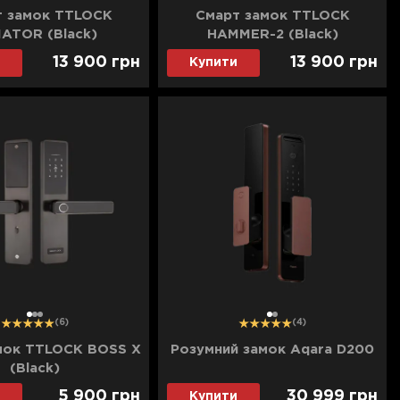
т замок TTLOCK
Смарт замок TTLOCK
ATOR (Black)
HAMMER-2 (Black)
13 900
грн
13 900
грн
Купити
1
2
3
1
2
(6)
(4)
мок TTLOCK BOSS X
Розумний замок Aqara D200
(Black)
5 900
грн
30 999
грн
Купити