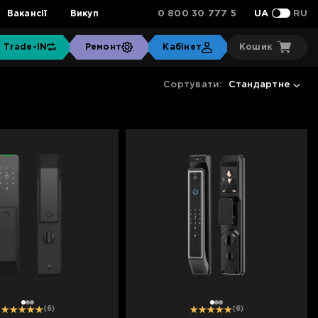
0 800 30 777 5
Вакансії
Викуп
UA
RU
Trade-IN
Ремонт
Кабінет
Кошик
Сортувати:
Стандартне
1
2
3
1
2
3
(6)
(6)