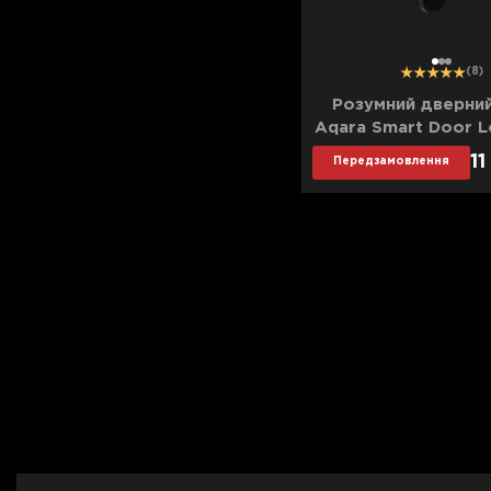
1
2
3
(8)
Розумний дверни
Aqara Smart Door L
1
Передзамовлення