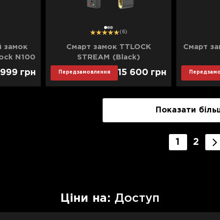
1
2
3
(6)
й замок
Смарт замок TTLOCK
Смарт з
ock N100
STREAM (Black)
1 999
грн
15 600
грн
Передзамовлення
Передзам
Показати біль
1
2
Цiни на:
Доступ