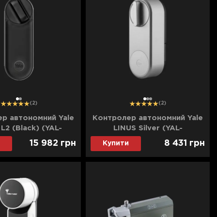
1
2
1
2
3
(2)
(2)
р автономний Yale
Контролер автономний Yale
L2 (Black) (YAL-
LINUS Silver (YAL-
/103210/MB)
05/101200/SI)
15 982
грн
8 431
грн
Купити