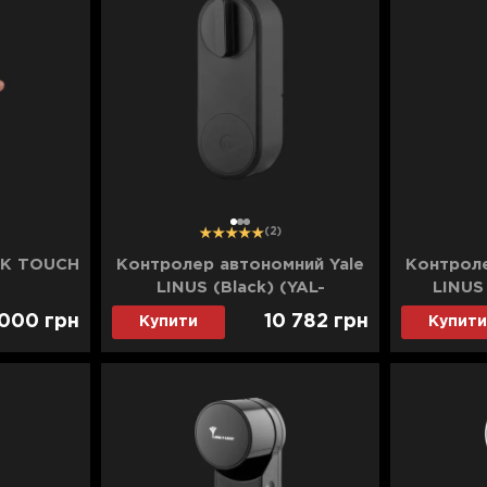
1
2
3
(2)
CK TOUCH
Контролер автономний Yale
Контроле
LINUS (Black) (YAL-
LINUS 
05/101200/MB)
05
 000
грн
10 782
грн
Купити
Купити