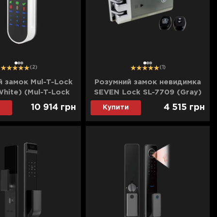
1
2
3
1
2
3
(2)
(1)
 замок Mul-T-Lock
Розумний замок невидимка
hite) (Mul-T-Lock
SEVEN Lock SL-7709 (Gray)
17393)
10 914
грн
4 515
грн
Купити