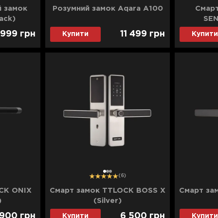
й замок
Розумний замок Aqara A100
Смар
ack)
SEN
 999
грн
11 499
грн
Купити
Купити
1
2
3
(6)
CK ONIX
Смарт замок TTLOCK BOSS X
Смарт за
)
(Silver)
 900
грн
6 500
грн
Купити
Купити