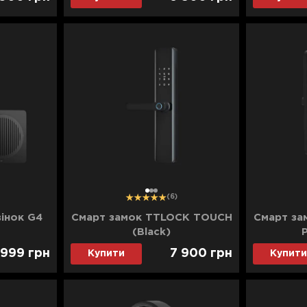
1
2
3
(6)
інок G4
Смарт замок TTLOCK TOUCH
Смарт за
(Black)
 999
грн
7 900
грн
Купити
Купити