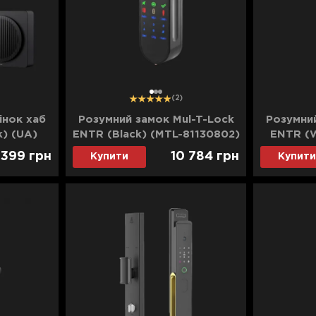
1
2
3
(2)
інок хаб
Розумний замок Mul-T-Lock
Розумний
k) (UA)
ENTR (Black) (MTL-81130802)
ENTR (W
 399
грн
10 784
грн
Купити
Купити