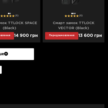
1
2
1
2
3
(6)
(6)
амок TTLOCK SPACE
Смарт замок TTLOCK
(Black)
VECTOR (Black)
14 900
грн
13 600
грн
овлення
Передзамовлення
ше